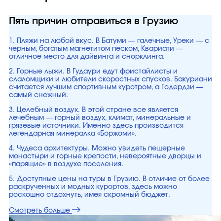
Пять причин отправиться в Грузию
1. Пляжи на любой вкус. В Батуми — галечные, Уреки — с
черным, богатым магнетитом песком, Квариати —
отличное место для дайвинга и снорклинга.
2. Горные лыжи. В Гудаури едут фристайлисты и
слаломщики и любители скоростных спусков. Бакуриани
считается лучшим спортивным куротром, а Годердзи —
самый снежный.
3. Целебный воздух. В этой стране все является
лечебным — горный воздух, климат, минеральные и
грязевые источники. Именно здесь производится
легендарная минералка «Боржоми».
4. Чудеса архитектуры. Можно увидеть пещерные
монастыри и горные крепости, невероятные дворцы и
«парящие» в воздухе поселения.
5. Доступные цены на туры в Грузию. В отличие от более
раскрученных и модных курортов, здесь можно
роскошно отдохнуть, имея скромный бюджет.
Смотреть больше