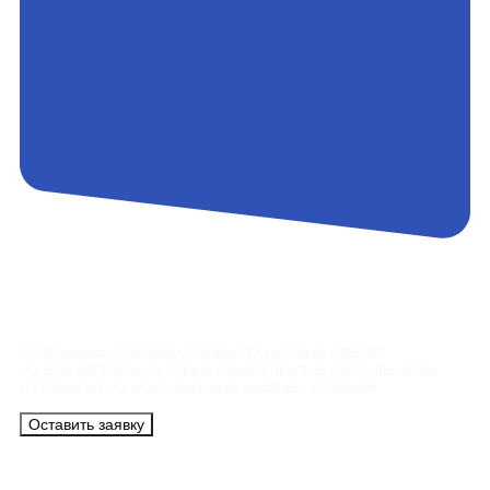
Контакты
Сотрудники АэроБелСервис подробно ответят
на все вопросы, а также помогут купить тур с вылетом
из Минска на максимально удобных условиях.
Оставить заявку