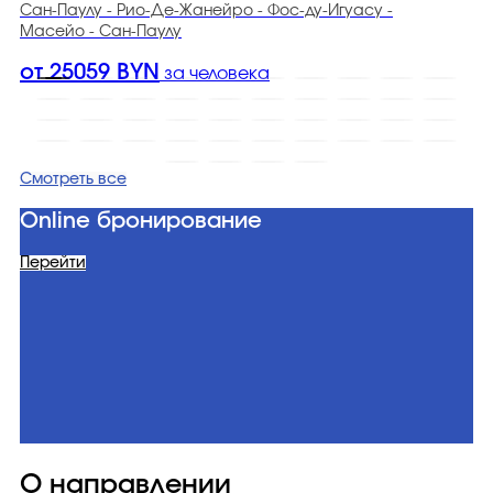
Сан-Паулу - Рио-Де-Жанейро - Фос-ду-Игуасу -
Масейо - Сан-Паулу
от 25059 BYN
за человека
Смотреть все
Online бронирование
Перейти
О направлении