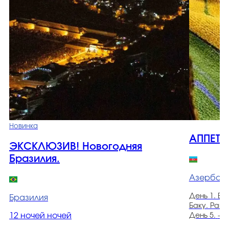
Новинка
АППЕТИ
ЭКСКЛЮЗИВ! Новогодняя
Бразилия.
Азербай
День 1. Вы
Бразилия
Баку. Ран
12 ночей ночей
День 5.
-
Д