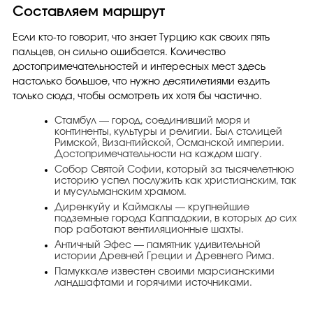
Составляем маршрут
Если кто-то говорит, что знает Турцию как своих пять
пальцев, он сильно ошибается. Количество
достопримечательностей и интересных мест здесь
настолько большое, что нужно десятилетиями ездить
только сюда, чтобы осмотреть их хотя бы частично.
Стамбул — город, соединивший моря и
континенты, культуры и религии. Был столицей
Римской, Византийской, Османской империи.
Достопримечательности на каждом шагу.
Собор Святой Софии, который за тысячелетнюю
историю успел послужить как христианским, так
и мусульманским храмом.
Диренкуйу и Каймаклы — крупнейшие
подземные города Каппадокии, в которых до сих
пор работают вентиляционные шахты.
Античный Эфес — памятник удивительной
истории Древней Греции и Древнего Рима.
Памуккале известен своими марсианскими
ландшафтами и горячими источниками.