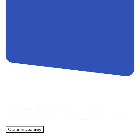
Контакты
Сотрудники АэроБелСервис подробно ответят
на все вопросы, а также помогут купить тур с вылетом
из Минска на максимально удобных условиях.
Оставить заявку