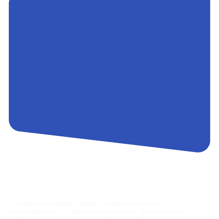
Контакты
Сотрудники АэроБелСервис подробно ответят
на все вопросы, а также помогут купить тур с вылетом