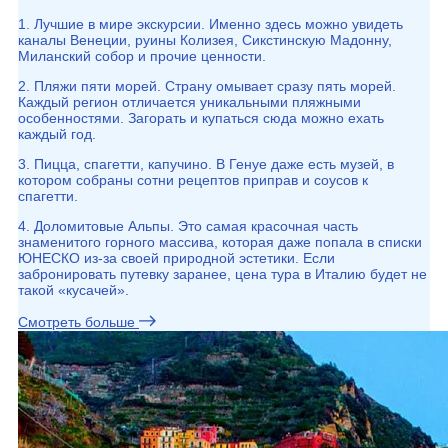
1. Лучшие в мире экскурсии. Именно здесь можно увидеть
каналы Венеции, руины Колизея, Сикстинскую Мадонну,
Миланский собор и прочие ценности.
2. Пляжи пяти морей. Страну омывает сразу пять морей.
Каждый регион отличается уникальными пляжными
особенностями. Загорать и купаться сюда можно ехать
каждый год.
3. Пицца, спагетти, капучино. В Генуе даже есть музей, в
котором собраны сотни рецептов приправ и соусов к
спагетти.
4. Доломитовые Альпы. Это самая красочная часть
знаменитого горного массива, которая даже попала в списки
ЮНЕСКО из-за своей природной эстетики. Если
забронировать путевку заранее, цена тура в Италию будет не
такой «кусачей».
Смотреть больше