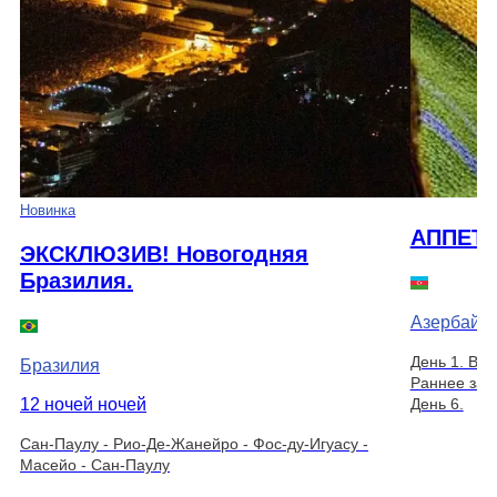
Новинка
АППЕТ
ЭКСКЛЮЗИВ! Новогодняя
Бразилия.
Азербайд
День 1. Вы
Бразилия
Раннее зас
12 ночей ночей
День 6.
Сан-Паулу - Рио-Де-Жанейро - Фос-ду-Игуасу -
Масейо - Сан-Паулу