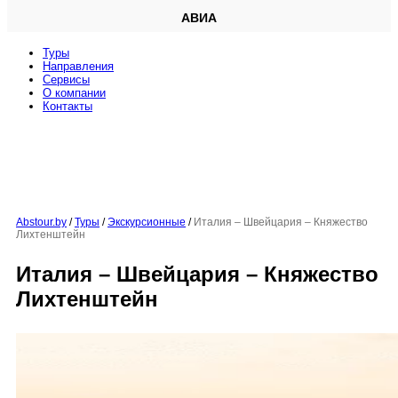
АВИА
Туры
Направления
Сервисы
O компании
Контакты
Abstour.by
/
Туры
/
Экскурсионные
/
Италия – Швейцария – Княжество
Лихтенштейн
Италия – Швейцария – Княжество
Лихтенштейн