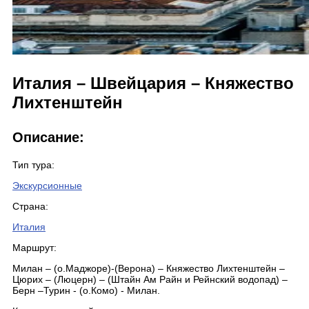
Италия – Швейцария – Княжество
Лихтенштейн
Описание:
Тип тура:
Экскурсионные
Страна:
Италия
Маршрут:
Милан – (о.Маджоре)-(Верона) – Княжество Лихтенштейн –
Цюрих – (Люцерн) – (Штайн Ам Райн и Рейнский водопад) –
Берн –Турин - (о.Комо) - Милан.