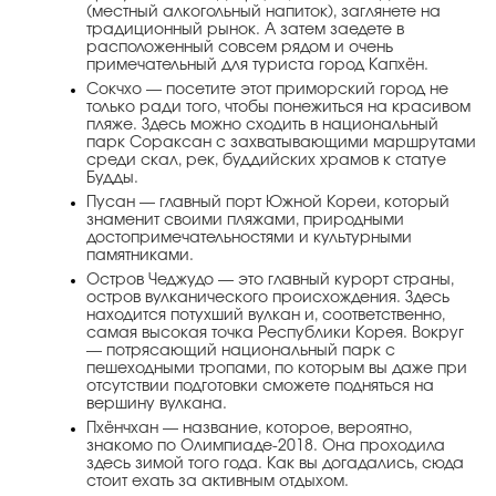
(местный алкогольный напиток), заглянете на
традиционный рынок. А затем заедете в
расположенный совсем рядом и очень
примечательный для туриста город Капхён.
Сокчхо — посетите этот приморский город не
только ради того, чтобы понежиться на красивом
пляже. Здесь можно сходить в национальный
парк Сораксан с захватывающими маршрутами
среди скал, рек, буддийских храмов к статуе
Будды.
Пусан — главный порт Южной Кореи, который
знаменит своими пляжами, природными
достопримечательностями и культурными
памятниками.
Остров Чеджудо — это главный курорт страны,
остров вулканического происхождения. Здесь
находится потухший вулкан и, соответственно,
самая высокая точка Республики Корея. Вокруг
— потрясающий национальный парк с
пешеходными тропами, по которым вы даже при
отсутствии подготовки сможете подняться на
вершину вулкана.
Пхёнчхан — название, которое, вероятно,
знакомо по Олимпиаде-2018. Она проходила
здесь зимой того года. Как вы догадались, сюда
стоит ехать за активным отдыхом.