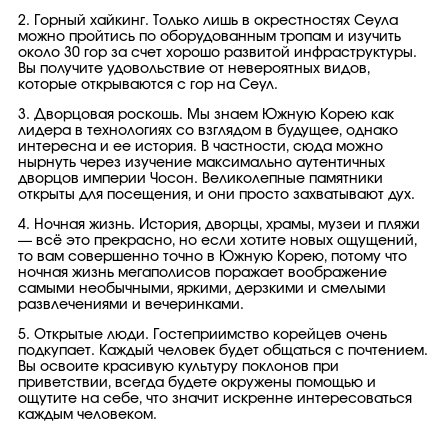
2. Горный хайкинг. Только лишь в окрестностях Сеула
можно пройтись по оборудованным тропам и изучить
около 30 гор за счет хорошо развитой инфраструктуры.
Вы получите удовольствие от невероятных видов,
которые открываются с гор на Сеул.
3. Дворцовая роскошь. Мы знаем Южную Корею как
лидера в технологиях со взглядом в будущее, однако
интересна и ее история. В частности, сюда можно
нырнуть через изучение максимально аутентичных
дворцов империи Чосон. Великолепные памятники
открыты для посещения, и они просто захватывают дух.
4. Ночная жизнь. История, дворцы, храмы, музеи и пляжи
— всё это прекрасно, но если хотите новых ощущений,
то вам совершенно точно в Южную Корею, потому что
ночная жизнь мегаполисов поражает воображение
самыми необычными, яркими, дерзкими и смелыми
развлечениями и вечеринками.
5. Открытые люди. Гостеприимство корейцев очень
подкупает. Каждый человек будет общаться с почтением.
Вы освоите красивую культуру поклонов при
приветствии, всегда будете окружены помощью и
ощутите на себе, что значит искренне интересоваться
каждым человеком.