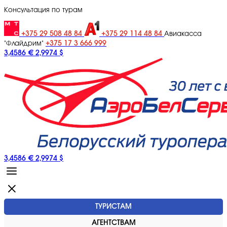
Консультация по турам
+375 29 508 48 84
+375 29 114 48 84
Авиакасса
+375 17 3 666 999
"Флайдрим"
3,4586 €
2,9974 $
3,4586 €
2,9974 $
ТУРИСТАМ
АГЕНТСТВАМ