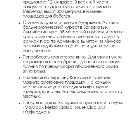
предлагает 12 км трасс. В верхней части
находятся крутые склоны для экстремалов
(перепад высот 350 метров), в нижней –
площадка для бобслея.
Отдохнуть душой и телом в Джермуке. Лучший
бальнеологический курорт в Закавказье.
Альпийские луга, 68-метровый водопад и река с
кристально чистой водой сделают ваш отдых в
рамках тура по Армении с вылетом из Минска
не только удобным по цене, но и удивительно
насыщенным.
Попробовать гранатовое вино. Для этого нужно
отправиться в село Арени, где осенью проходят
гуляния по поводу сбора аборигенного сорта
винограда.
Подняться на вершину Каскада в Ереване –
главную смотровую площадку. На каждом
лестничном ярусе находятся кафе, музеи,
галереи, фонтаны. Это любимое место отдыха у
местных.
Послушать джаз. За музыкой нужно идти в клубы
«Малхас», Mezzo Classic House Club или
«Кафесджан».