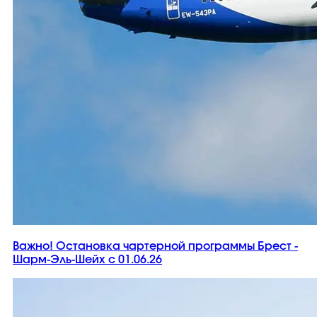
Важно! Остановка чартерной программы Брест -
Шарм-Эль-Шейх с 01.06.26