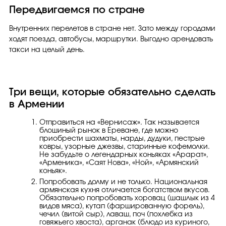
Передвигаемся по стране
Внутренних перелетов в стране нет. Зато между городами
ходят поезда, автобусы, маршрутки. Выгодно арендовать
такси на целый день.
Три вещи, которые обязательно сделать
в Армении
Отправиться на «Вернисаж». Так называется
блошиный рынок в Ереване, где можно
приобрести шахматы, нарды, дудуки, пестрые
ковры, узорные джезвы, старинные кофемолки.
Не забудьте о легендарных коньяках «Арарат»,
«Арменика», «Саят Нова», «Ной», «Армянский
коньяк».
Попробовать долму и не только. Национальная
армянская кухня отличается богатством вкусов.
Обязательно попробовать хоровац (шашлык из 4
видов мяса), кутап (фаршированную форель),
чечил (витой сыр), лаваш, поч (похлебка из
говяжьего хвоста), арганак (блюдо из куриного,