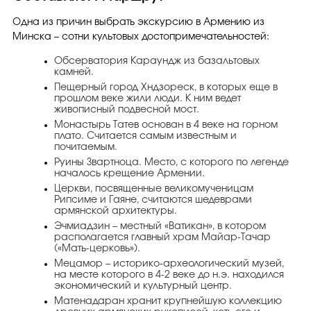
Одна из причин выбрать экскурсию в Армению из
Минска – сотни культовых достопримечательностей:
Обсерватория Караундж из базальтовых
камней.
Пещерный город Хндзореск, в которых еще в
прошлом веке жили люди. К ним ведет
живописный подвесной мост.
Монастырь Татев основан в 4 веке на горном
плато. Считается самым известным и
почитаемым.
Руины Звартноца. Место, с которого по легенде
началось крещение Армении.
Церкви, посвященные великомученицам
Рипсиме и Гаяне, считаются шедеврами
армянской архитектуры.
Эчмиадзин – местный «Ватикан», в котором
располагается главный храм Майар-Тачар
(«Мать-церковь»).
Мецамор – историко-археологический музей,
на месте которого в 4-2 веке до н.э. находился
экономический и культурный центр.
Матенадаран хранит крупнейшую коллекцию