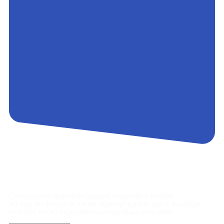
Контакты
Сотрудники АэроБелСервис подробно ответят
на все вопросы, а также помогут купить тур с вылетом
из Минска на максимально удобных условиях.