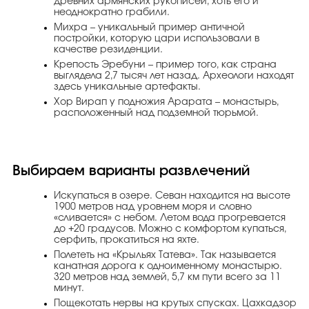
древних армянских рукописей, хоть его и
неоднократно грабили.
Михра – уникальный пример античной
постройки, которую цари использовали в
качестве резиденции.
Крепость Эребуни – пример того, как страна
выглядела 2,7 тысяч лет назад. Археологи находят
здесь уникальные артефакты.
Хор Вирап у подножия Арарата – монастырь,
расположенный над подземной тюрьмой.
Выбираем варианты развлечений
Искупаться в озере. Севан находится на высоте
1900 метров над уровнем моря и словно
«сливается» с небом. Летом вода прогревается
до +20 градусов. Можно с комфортом купаться,
серфить, прокатиться на яхте.
Полететь на «Крыльях Татева». Так называется
канатная дорога к одноименному монастырю.
320 метров над землей, 5,7 км пути всего за 11
минут.
Пощекотать нервы на крутых спусках. Цахкадзор