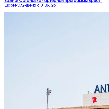
Важно! Остановка чартерной программы Брест -
Шарм-Эль-Шейх с 01.06.26