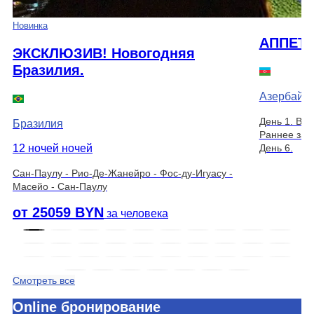
Новинка
АППЕТ
ЭКСКЛЮЗИВ! Новогодняя
Бразилия.
Азербайд
День 1. Вы
Бразилия
Раннее зас
12 ночей ночей
День 6.
Сан-Паулу - Рио-Де-Жанейро - Фос-ду-Игуасу -
Масейо - Сан-Паулу
от 25059 BYN
за человека
Смотреть все
Online бронирование