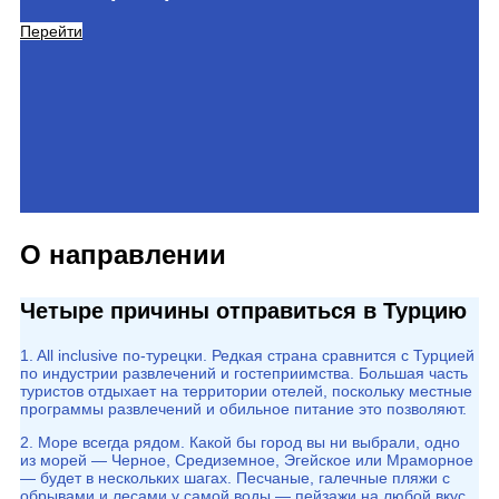
Перейти
О направлении
Четыре причины отправиться в Турцию
1. All inclusive по-турецки. Редкая страна сравнится с Турцией
по индустрии развлечений и гостеприимства. Большая часть
туристов отдыхает на территории отелей, поскольку местные
программы развлечений и обильное питание это позволяют.
2. Море всегда рядом. Какой бы город вы ни выбрали, одно
из морей — Черное, Средиземное, Эгейское или Мраморное
— будет в нескольких шагах. Песчаные, галечные пляжи с
обрывами и лесами у самой воды — пейзажи на любой вкус.