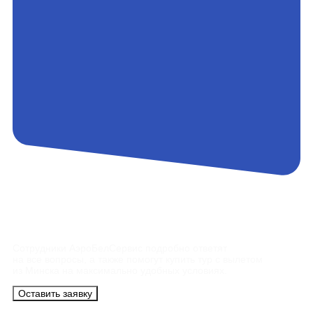
Контакты
Сотрудники АэроБелСервис подробно ответят
на все вопросы, а также помогут купить тур с вылетом
из Минска на максимально удобных условиях.
Оставить заявку