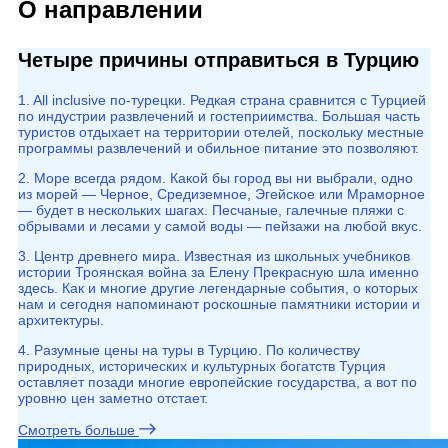
О направлении
Четыре причины отправиться в Турцию
1. All inclusive по-турецки. Редкая страна сравнится с Турцией
по индустрии развлечений и гостеприимства. Большая часть
туристов отдыхает на территории отелей, поскольку местные
программы развлечений и обильное питание это позволяют.
2. Море всегда рядом. Какой бы город вы ни выбрали, одно
из морей — Черное, Средиземное, Эгейское или Мраморное
— будет в нескольких шагах. Песчаные, галечные пляжи с
обрывами и лесами у самой воды — пейзажи на любой вкус.
3. Центр древнего мира. Известная из школьных учебников
истории Троянская война за Елену Прекрасную шла именно
здесь. Как и многие другие легендарные события, о которых
нам и сегодня напоминают роскошные памятники истории и
архитектуры.
4. Разумные цены на туры в Турцию. По количеству
природных, исторических и культурных богатств Турция
оставляет позади многие европейские государства, а вот по
уровню цен заметно отстает.
Смотреть больше