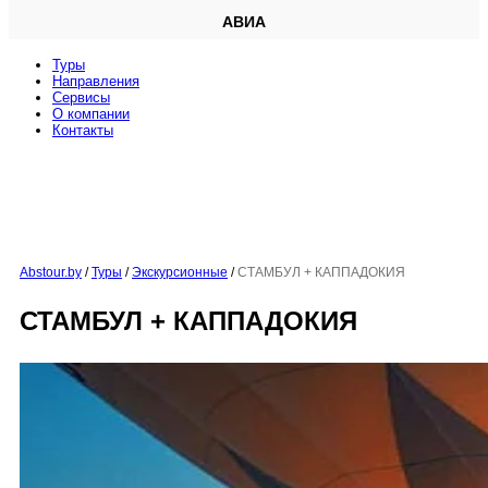
АВИА
Туры
Направления
Сервисы
O компании
Контакты
Abstour.by
/
Туры
/
Экскурсионные
/
СТАМБУЛ + КАППАДОКИЯ
СТАМБУЛ + КАППАДОКИЯ