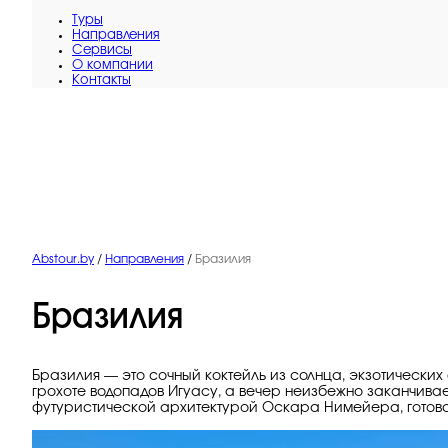
Туры
Направления
Сервисы
O компании
Контакты
Abstour.by
/
Направления
/
Бразилия
Бразилия
Бразилия — это сочный коктейль из солнца, экзотических 
грохоте водопадов Игуасу, а вечер неизбежно заканчива
футуристической архитектурой Оскара Нимейера, готова п