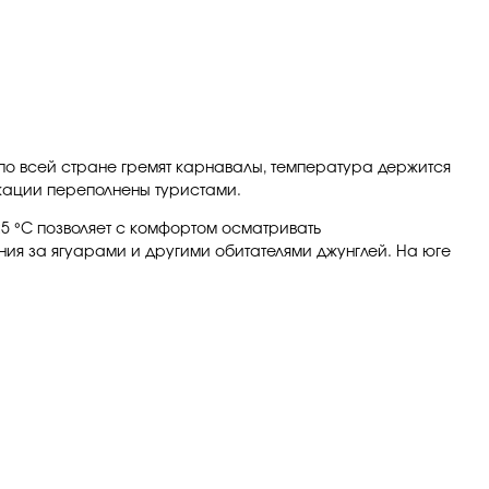
я по всей стране гремят карнавалы, температура держится
локации переполнены туристами.
25 °C позволяет с комфортом осматривать
ния за ягуарами и другими обитателями джунглей. На юге