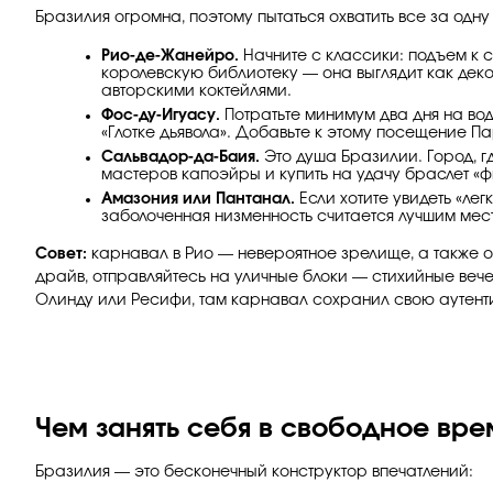
Бразилия огромна, поэтому пытаться охватить все за одн
Рио-де-Жанейро.
Начните с классики: подъем к с
королевскую библиотеку — она выглядит как дек
авторскими коктейлями.
Фос-ду-Игуасу.
Потратьте минимум два дня на во
«Глотке дьявола». Добавьте к этому посещение Па
Сальвадор-да-Баия.
Это душа Бразилии. Город, г
мастеров капоэйры и купить на удачу браслет «ф
Амазония или Пантанал.
Если хотите увидеть «ле
заболоченная низменность считается лучшим ме
Совет:
карнавал в Рио — невероятное зрелище, а также о
драйв, отправляйтесь на уличные блоки — стихийные веч
Олинду или Ресифи, там карнавал сохранил свою аутент
Чем занять себя в свободное вре
Бразилия — это бесконечный конструктор впечатлений: