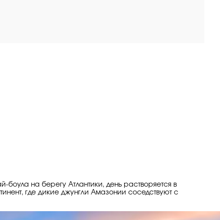
й-боула на берегу Атлантики, день растворяется в
тинент, где дикие джунгли Амазонии соседствуют с