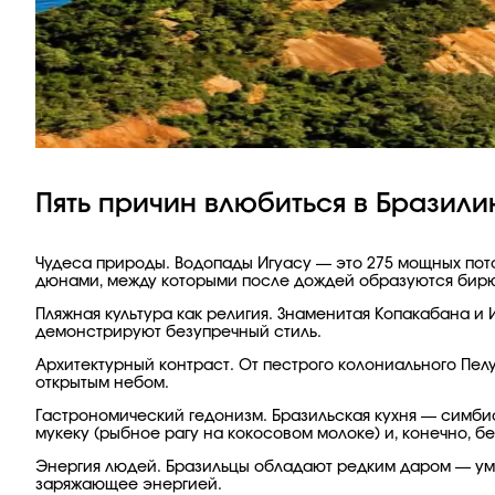
Пять причин влюбиться в Бразил
Чудеса природы. Водопады Игуасу — это 275 мощных пот
дюнами, между которыми после дождей образуются бирю
Пляжная культура как религия. Знаменитая Копакабана и 
демонстрируют безупречный стиль.
Архитектурный контраст. От пестрого колониального Пе
открытым небом.
Гастрономический гедонизм. Бразильская кухня — симбио
мукеку (рыбное рагу на кокосовом молоке) и, конечно, 
Энергия людей. Бразильцы обладают редким даром — уме
заряжающее энергией.