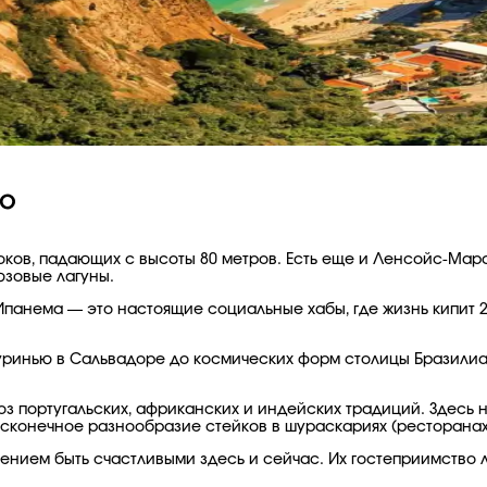
ию
оков, падающих с высоты 80 метров. Есть еще и Ленсойс-Ма
зовые лагуны.
Ипанема — это настоящие социальные хабы, где жизнь кипит 2
луринью в Сальвадоре до космических форм столицы Бразилиа
з португальских, африканских и индейских традиций. Здесь 
бесконечное разнообразие стейков в шураскариях (ресторанах-
нием быть счастливыми здесь и сейчас. Их гостеприимство 