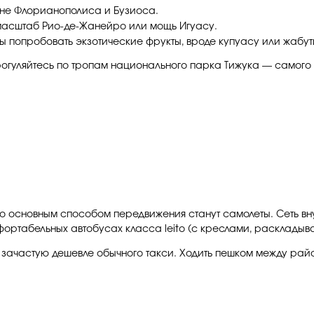
не Флорианополиса и Бузиоса.
масштаб Рио-де-Жанейро или мощь Игуасу.
ы попробовать экзотические фрукты, вроде купуасу или жабу
 Прогуляйтесь по тропам национального парка Тижука — самого
то основным способом передвижения станут самолеты. Сеть вну
ртабельных автобусах класса leito (с креслами, раскладыв
и зачастую дешевле обычного такси. Ходить пешком между рай