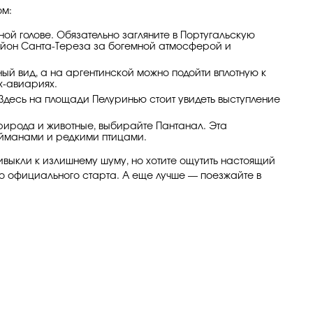
ом:
ой голове. Обязательно загляните в Португальскую
район Санта-Тереза за богемной атмосферой и
й вид, а на аргентинской можно подойти вплотную к
ах-авиариях.
Здесь на площади Пелуринью стоит увидеть выступление
природа и животные, выбирайте Пантанал. Эта
айманами и редкими птицами.
ивыкли к излишнему шуму, но хотите ощутить настоящий
до официального старта. А еще лучше — поезжайте в