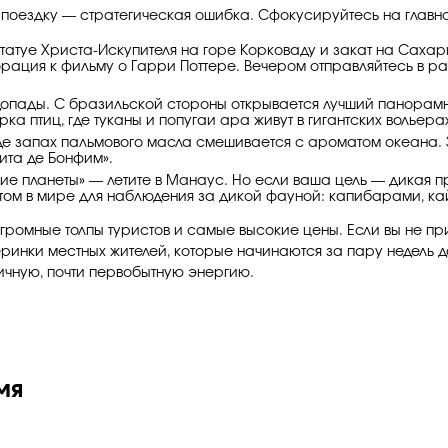
у поездку — стратегическая ошибка. Сфокусируйтесь на главн
татуе Христа-Искупителя на горе Корковаду и закат на Сахарн
орация к фильму о Гарри Поттере. Вечером отправляйтесь в 
допады. С бразильской стороны открывается лучший панорамны
рка птиц, где туканы и попугаи ара живут в гигантских вольер
де запах пальмового масла смешивается с ароматом океана. 
ита де Бонфим».
гкие планеты» — летите в Манаус. Но если ваша цель — дикая 
стом в мире для наблюдения за дикой фауной: капибарами, к
громные толпы туристов и самые высокие цены. Если вы не пр
еринки местных жителей, которые начинаются за пару недель 
ичную, почти первобытную энергию.
мя