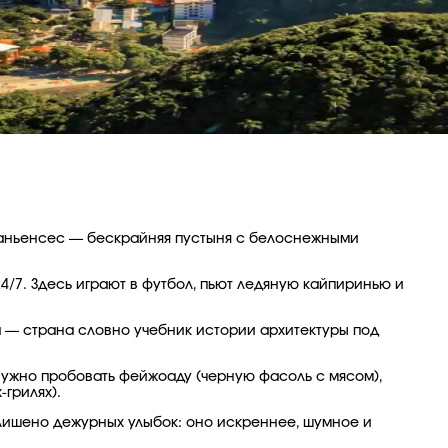
раньенсес — бескрайняя пустыня с белоснежными
4/7. Здесь играют в футбол, пьют ледяную кайпиринью и
 — страна словно учебник истории архитектуры под
нужно пробовать фейжоаду (черную фасоль с мясом),
грилях).
лишено дежурных улыбок: оно искреннее, шумное и