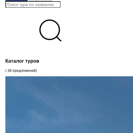
от
до
380
3530
6680
9830
12980+
Каталог туров
(
38
предложений
)