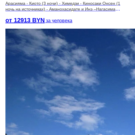
Арасияма - Киото (3 ночи) - Химедзи - Киносаки Онсен (1
ночь на источниках) - Аманохасидате и Инэ –Нагасима
(2ночи) – Нагоя - Токио (2 ночи)
от 12913 BYN
за человека