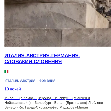
ИТАЛИЯ-АВСТРИЯ-ГЕРМАНИЯ-
СЛОВАКИЯ-СЛОВЕНИЯ
Италия, Австрия, Германия
10 ночей
Милан – (о.Комо) - (Верона) – Инсбрук – (Мюнхен и
Нойшванштайн) – Зальцбург –Вена - (Братислава)-Любляна -
Венеция-(о. Гарда-Сирмионе)-(о.Маджоре)-Милан