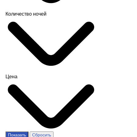
Количество ночей
от
Цена
до
Показать
Сбросить