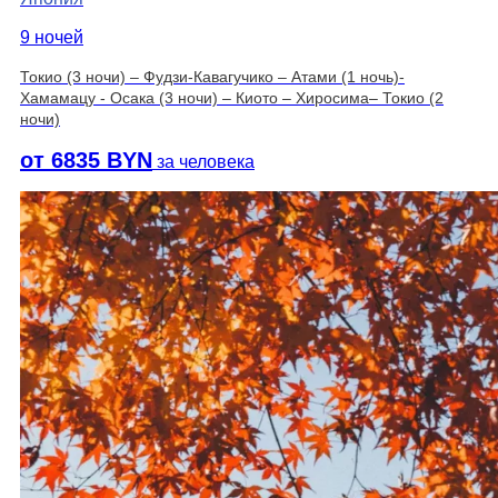
9 ночей
Токио (3 ночи) – Фудзи-Кавагучико – Атами (1 ночь)-
Хамамацу - Осака (3 ночи) – Киото – Хиросима– Токио (2
ночи)
от 6835 BYN
за человека