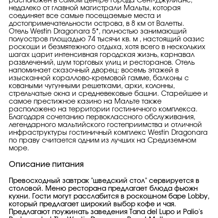
расположен в самом центре города Сент-Джулианс,
недалеко от главной магистрали Мальты, которая
соединяет все самые посещаемые места и
достопримечательности острова, в 8 км от Валетты.
Отель Westin Dragonara 5*, полностью занимающий
полуостров площадью 74 тысячи кв. м , настоящий оазис
роскоши и безмятежного отдыха, хотя всего в нескольких
шагах царит интенсивная городская жизнь, карнавал
развлечений, шум торговых улиц и ресторанов. Отель
напоминает сказочный дворец: восемь этажей в
изысканной кораллово-кремовой гамме, балконы с
коваными чугунными решетками, арки, колонны,
стрельчатые окна и средневековые башни. Старейшее и
самое престижное казино на Мальте также
расположено на территории гостиничного комплекса.
Благодаря сочетанию первоклассного обслуживания,
легендарного мальтийского гостеприимства и отличной
инфраструктуры гостиничный комплекс Westin Dragonara
по праву считается одним из лучших на Средиземном
море.
Описание питания
Превосходный завтрак "шведский стол" сервируется в
столовой. Меню ресторана предлагает блюда фьюжн
кухни. Гости могут расслабится в роскошном баре Lobby,
который предлагает широкий выбор кофе и чая.
Предлагают поужинать заведения Tana del Lupo и Palio's