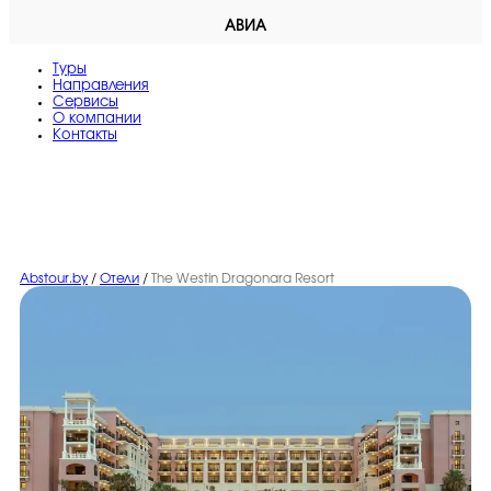
АВИА
Туры
Направления
Сервисы
O компании
Контакты
Abstour.by
/
Отели
/
The Westin Dragonara Resort