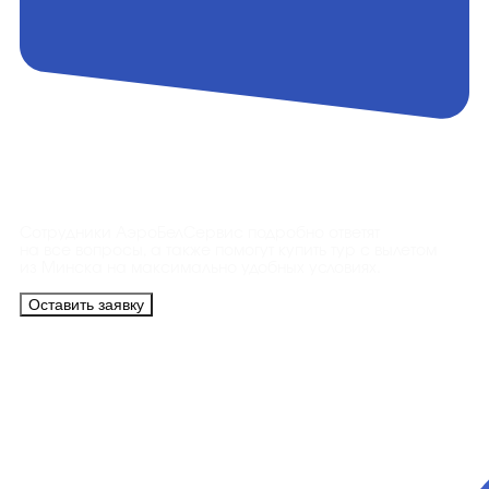
Контакты
Сотрудники АэроБелСервис подробно ответят
на все вопросы, а также помогут купить тур с вылетом
из Минска на максимально удобных условиях.
Оставить заявку