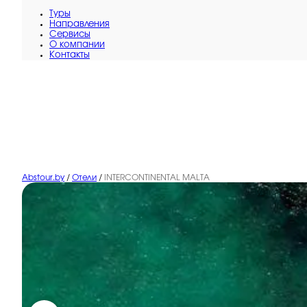
Туры
Направления
Сервисы
O компании
Контакты
Abstour.by
/
Отели
/
INTERCONTINENTAL MALTA