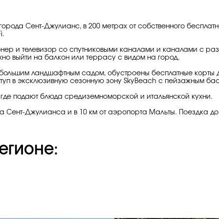
 города Сент-Джулианс, в 200 метрах от собственного бесплатн
i.
нер и телевизор со спутниковыми каналами и каналами с раз
но выйти на балкон или террасу с видом на город.
о большим ландшафтным садом, обустроены бесплатные корты д
ступ в эксклюзивную сезонную зону SkyBeach с пейзажным ба
 где подают блюда средиземноморской и итальянской кухни.
ла Сент-Джулианса и в 10 км от аэропорта Мальты. Поездка до
егионе: