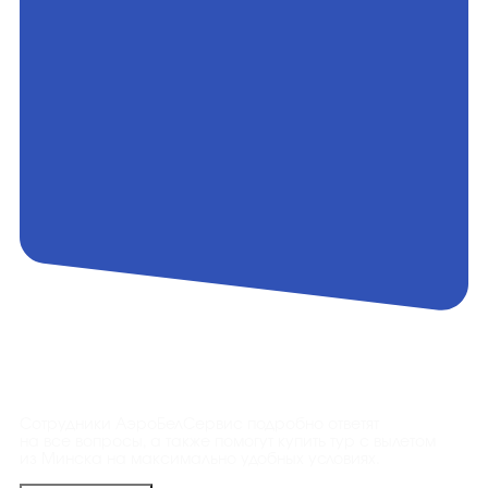
Контакты
Сотрудники АэроБелСервис подробно ответят
на все вопросы, а также помогут купить тур с вылетом
из Минска на максимально удобных условиях.