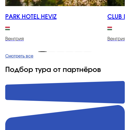
PARK HOTEL HEVIZ
CLUB 
Венгрия
Венгрия
Смотреть все
Подбор тура от партнёров