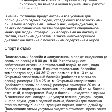
разнообразные коктейли, широкий ассортимент
пирожных, по вечерам живая музыка. Часы работы:
8:00 – 23:00.
В нашей гостинице предусмотрены все условия для
полноценного отдыха людей, страдающих всевозможными
пищевыми аллергиями. Только у нас, индивидуально, в
рамках полупансиона гостям предлагается специальное
меню для людей, страдающих аллергиями на лактозу и
глютин, сахарным диабетом, а также низкокалорийное
диетическое питание с пониженным содержанием жиров.
Спорт и отдых
Плавательный бассейн и «лягушатник» в парке: ежедневно (с
весны по осень) с 8.00 до 19.00. У гостиницы есть
собственная скважина с термальной водой, то есть, вода
поступает не из озера. В крытом термальном бассейне
температура воды 34-36°С; его размеры: 9 × 13 кв. м.
Открытый плавательный бассейн (работает с весны по
осень); размеры: 13 × 25 кв. м. Открытый «лягушатник»
(работает с весны по осень); размеры: примерно 20 кв. м.
Бассейн с подводным массажем, примерно 45 кв. м. Бассейн
открытый, с подогревом. Вход в бассейн находится в здании.
В гостинице есть следующие услуги велнес: джакузи, сауна,
инфра-сауна, душ с водяной пылью, бассейн для массажа
стоп по методу Кнайппа, турецкая парная, шотландский душ.
Пользование этими услугами входит в стоимость проживания.