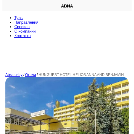
АВИА
Туры
Направления
Сервисы
O компании
Контакты
Abstour.by
/
Отели
/
HUNGUEST HOTEL HELIOS ANNA AND BENJAMIN