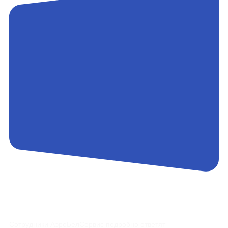
Контакты
Сотрудники АэроБелСервис подробно ответят