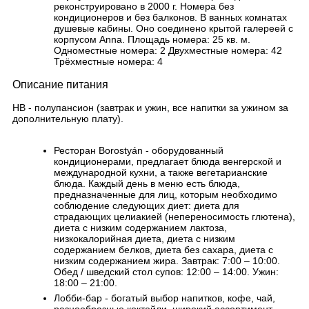
реконструировано в 2000 г. Номера без
кондиционеров и без балконов. В ванных комнатах
душевые кабины. Оно соединено крытой галереей с
корпусом Аnna. Площадь номера: 25 кв. м.
Одноместные номера: 2 Двухместные номера: 42
Трёхместные номера: 4
Описание питания
HB - полупансион (завтрак и ужин, все напитки за ужином за
дополнительную плату).
Ресторан Borostyán - оборудованный
кондиционерами, предлагает блюда венгерской и
международной кухни, а также вегетарианские
блюда. Каждый день в меню есть блюда,
предназначенные для лиц, которым необходимо
соблюдение следующих диет: диета для
страдающих целиакией (непереносимость глютена),
диета с низким содержанием лактоза,
низкокалорийная диета, диета с низким
содержанием белков, диета без сахара, диета с
низким содержанием жира. Завтрак: 7:00 – 10:00.
Обед / шведский стол супов: 12:00 – 14:00. Ужин:
18:00 – 21:00.
Лобби-бар - богатый выбор напитков, кофе, чай,