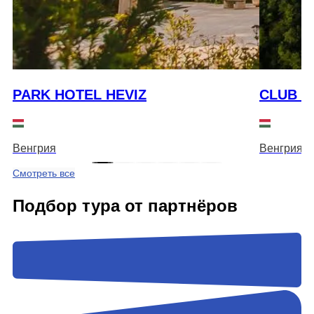
PARK HOTEL HEVIZ
CLUB 
Венгрия
Венгрия
Смотреть все
Подбор тура от партнёров