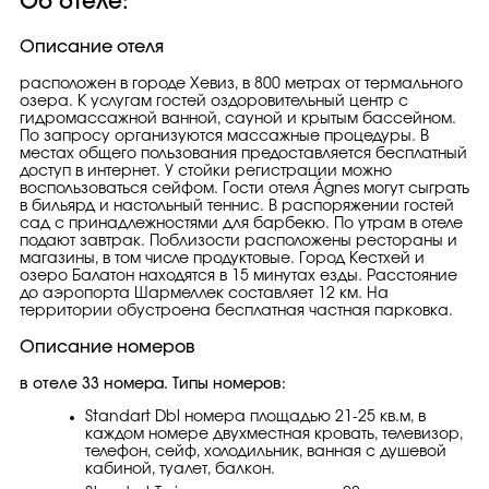
Об отеле:
Описание отеля
расположен в городе Хевиз, в 800 метрах от термального
озера. К услугам гостей оздоровительный центр с
гидромассажной ванной, сауной и крытым бассейном.
По запросу организуются массажные процедуры. В
местах общего пользования предоставляется бесплатный
доступ в интернет. У стойки регистрации можно
воспользоваться сейфом. Гости отеля Ágnes могут сыграть
в бильярд и настольный теннис. В распоряжении гостей
сад с принадлежностями для барбекю. По утрам в отеле
подают завтрак. Поблизости расположены рестораны и
магазины, в том числе продуктовые. Город Кестхей и
озеро Балатон находятся в 15 минутах езды. Расстояние
до аэропорта Шармеллек составляет 12 км. На
территории обустроена бесплатная частная парковка.
Описание номеров
в отеле 33 номера. Типы номеров:
Standart Dbl номера площадью 21-25 кв.м, в
каждом номере двухместная кровать, телевизор,
телефон, сейф, холодильник, ванная с душевой
кабиной, туалет, балкон.