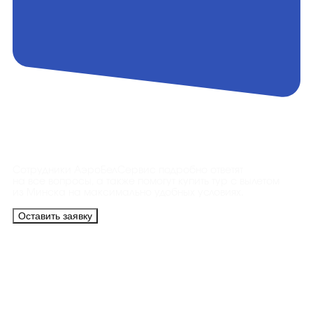
Контакты
Сотрудники АэроБелСервис подробно ответят
на все вопросы, а также помогут купить тур с вылетом
из Минска на максимально удобных условиях.
Оставить заявку