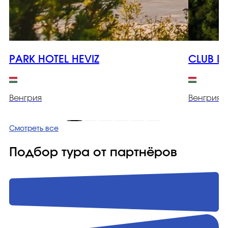
PARK HOTEL HEVIZ
CLUB 
Венгрия
Венгрия
Смотреть все
Подбор тура от партнёров