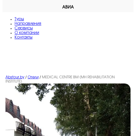
АВИА
Туры
Направления
Сервисы
O компании
Контакты
Abstour.by
/
Отели
/
MEDICAL CENTRE BM (MH REHABILITATION
INSTITUTE)