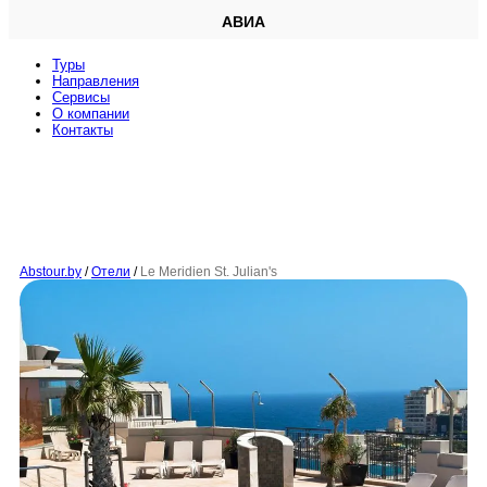
АВИА
Туры
Направления
Сервисы
O компании
Контакты
Abstour.by
/
Отели
/
Le Meridien St. Julian's