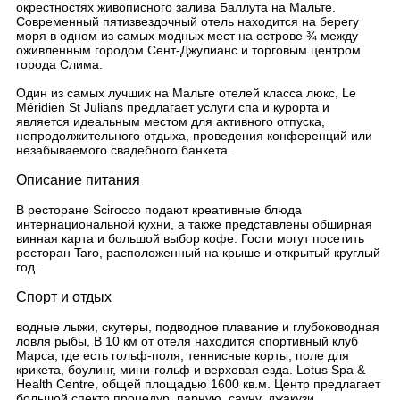
окрестностях живописного залива Баллута на Мальте.
Современный пятизвездочный отель находится на берегу
моря в одном из самых модных мест на острове ¾ между
оживленным городом Сент-Джулианс и торговым центром
города Слима.
Один из самых лучших на Мальте отелей класса люкс, Le
Méridien St Julians предлагает услуги спа и курорта и
является идеальным местом для активного отпуска,
непродолжительного отдыха, проведения конференций или
незабываемого свадебного банкета.
Описание питания
В ресторане Scirocco подают креативные блюда
интернациональной кухни, а также представлены обширная
винная карта и большой выбор кофе. Гости могут посетить
ресторан Taro, расположенный на крыше и открытый круглый
год.
Спорт и отдых
водные лыжи, скутеры, подводное плавание и глубоководная
ловля рыбы, В 10 км от отеля находится спортивный клуб
Марса, где есть гольф-поля, теннисные корты, поле для
крикета, боулинг, мини-гольф и верховая езда. Lotus Spa &
Health Centre, общей площадью 1600 кв.м. Центр предлагает
большой спектр процедур, парную, сауну, джакузи,