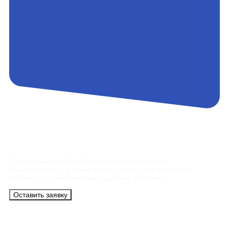
Контакты
Сотрудники АэроБелСервис подробно ответят
на все вопросы, а также помогут купить тур с вылетом
из Минска на максимально удобных условиях.
Оставить заявку