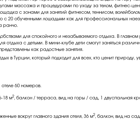
слугами массажа и процедурами по уходу за телом, фитнес-це
лощадка с зонами для занятий фитнесом, теннисом, волейболо
 с 20 обученными лошадьми как для профессиональных наездни
а ранчо.
обствами для спокойного и незабываемого отдыха. В главном 
ля отдыха с детьми. В мини-клубе дети смогут заняться разли
представлены как радостные занятия.
дых в Турции, который подходит для всех, кто ценит природу, у
а отеле 60 номеров.
2
6-18 м
, балкон / терраса, вид на горы / сад, 1 двуспальная кро
2
женные вокруг главного здания отеля, 36 м
, балкон, вид на сад