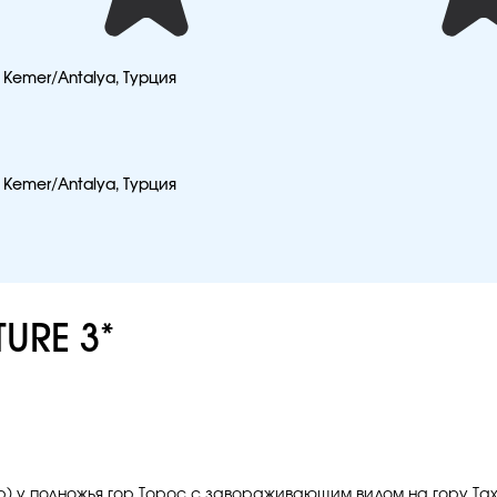
 Kemer/Antalya, Турция
 Kemer/Antalya, Турция
URE 3*
р) у подножья гор Торос с завораживающим видом на гору Тах