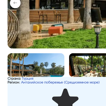
Страна:
Турция
Регион:
Анталийское побережье (Средиземное море)