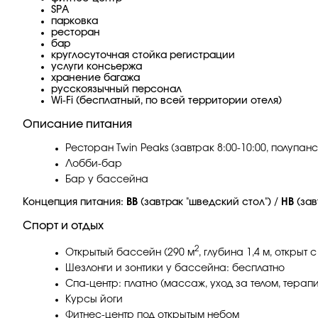
SPA
парковка
ресторан
бар
круглосуточная стойка регистрации
услуги консьержа
хранение багажа
русскоязычный персонал
Wi-Fi (бесплатный, по всей территории отеля)
Описание питания
Ресторан Twin Peaks (завтрак 8:00-10:00, полупан
Лобби-бар
Бар у бассейна
Концепция питания:
ВВ
(завтрак "шведский стол") /
НВ
(зав
Спорт и отдых
2
Открытый бассейн (290 м
, глубина 1,4 м, открыт
Шезлонги и зонтики у бассейна: бесплатно
Спа-центр: платно (массаж, уход за телом, терапи
Курсы йоги
Фитнес-центр под открытым небом