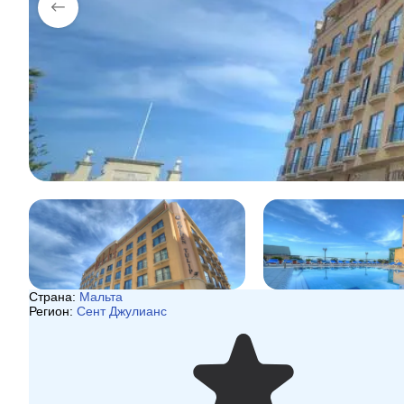
Страна:
Мальта
Регион:
Сент Джулианс