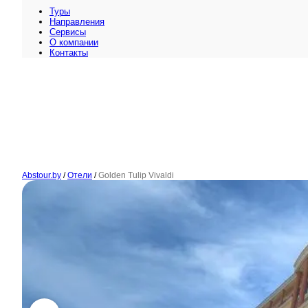
Туры
Направления
Сервисы
O компании
Контакты
Abstour.by
/
Отели
/
Golden Tulip Vivaldi