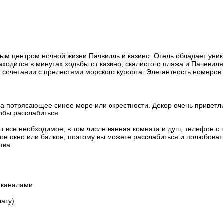
ым центром ночной жизни Пачвилль и казино. Отель обладает уник
одится в минутах ходьбы от казино, скалистого пляжа и Пачевиля
 сочетании с прелестями морского курорта. Элегантность номеров
а потрясающее синее море или окрестности. Декор очень приветл
обы расслабиться.
т все необходимое, в том числе ванная комната и душ, телефон с
е окно или балкон, поэтому вы можете расслабиться и полюбоват
тва:
 каналами
лату)