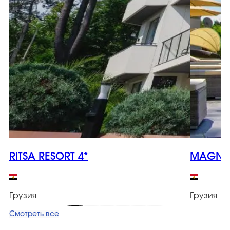
RITSA RESORT 4*
MAGNET
Грузия
Грузия
Смотреть все