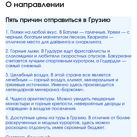
О направлении
Пять причин отправиться в Грузию
1. Пляжи на любой вкус. В Батуми — галечные, Уреки — с
черным, богатым магнетитом песком, Квариати —
отличное место для дайвинга и снорклинга.
2. Горные лыжи. В Гудаури едут фристайлисты и
слаломщики и любители скоростных спусков. Бакуриани
считается лучшим спортивным куротром, а Годердзи —
самый снежный.
3. Целебный воздух. В этой стране все является
лечебным — горный воздух, климат, минеральные и
грязевые источники. Именно здесь производится
легендарная минералка «Боржоми».
4. Чудеса архитектуры. Можно увидеть пещерные
монастыри и горные крепости, невероятные дворцы и
«парящие» в воздухе поселения.
5. Доступные цены на туры в Грузию. В отличие от более
раскрученных и модных курортов, здесь можно
роскошно отдохнуть, имея скромный бюджет.