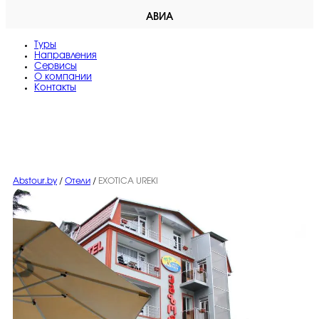
АВИА
Туры
Направления
Сервисы
O компании
Контакты
Abstour.by
/
Отели
/
EXOTICA UREKI