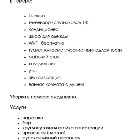
В номере:
балкон
телевизор (спутниковое ТВ)
кондиционер
шкаф для одежды
Wi-Fi: бесплатно
туалетно-косметические принадлежности
рабочий стол
холодильник
утюг
звукоизоляция
ванная комната с душем
Уборка в номере: ежедневно.
Услуги
парковка
бар
круглосуточная стойка регистрации
прачечная (платно)
русскоязычный персонал