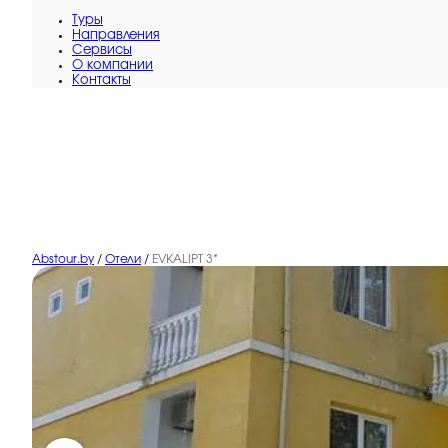
Туры
Направления
Сервисы
O компании
Контакты
Abstour.by
/
Отели
/
EVKALIPT 3*