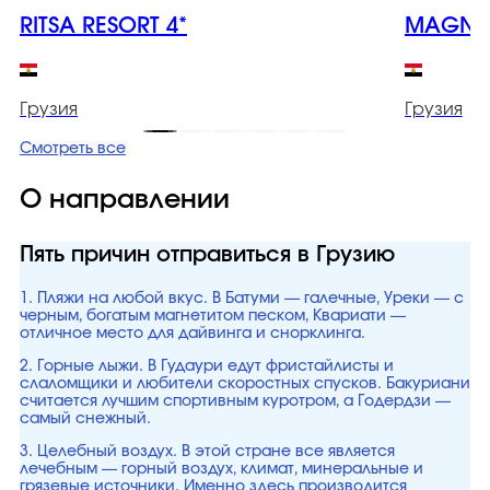
RITSA RESORT 4*
MAGNET
Грузия
Грузия
Смотреть все
О направлении
Пять причин отправиться в Грузию
1. Пляжи на любой вкус. В Батуми — галечные, Уреки — с
черным, богатым магнетитом песком, Квариати —
отличное место для дайвинга и снорклинга.
2. Горные лыжи. В Гудаури едут фристайлисты и
слаломщики и любители скоростных спусков. Бакуриани
считается лучшим спортивным куротром, а Годердзи —
самый снежный.
3. Целебный воздух. В этой стране все является
лечебным — горный воздух, климат, минеральные и
грязевые источники. Именно здесь производится