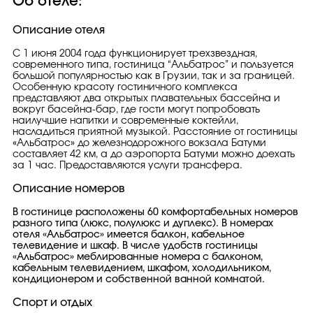
Об отеле:
Описание отеля
С 1 июня 2004 года функционирует трехзвездная,
современного типа, гостиница “Альбатрос” и пользуется
большой популярностью как в Грузии, так и за границей.
Особенную красоту гостиничного комплекса
представляют два открытых плавательных бассейна и
вокруг басейна-бар, где гости могут попробовать
наилучшие напитки и современные коктейли,
насладиться приятной музыкой. Расстояние от гостиницы
«Альбатрос» до железнодорожного вокзала Батуми
составляет 42 км, а до аэропорта Батуми можно доехать
за 1 час. Предоставляются услуги трансфера.
Описание номеров
В гостинице расположены 60 комфортабельных номеров
разного типа (люкс, полулюкс и дуплекс). В номерах
отеля «Альбатрос» имеется балкон, кабельное
телевидение и шкаф. В числе удобств гостиницы
«Альбатрос» меблированные номера с балконом,
кабельным телевидением, шкафом, холодильником,
кондиционером и собственной ванной комнатой.
Спорт и отдых