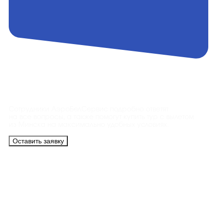
Контакты
Сотрудники АэроБелСервис подробно ответят
на все вопросы, а также помогут купить тур с вылетом
из Минска на максимально удобных условиях.
Оставить заявку