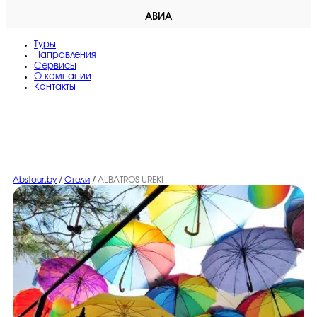
АВИА
Туры
Направления
Сервисы
O компании
Контакты
Abstour.by
/
Отели
/
ALBATROS UREKI