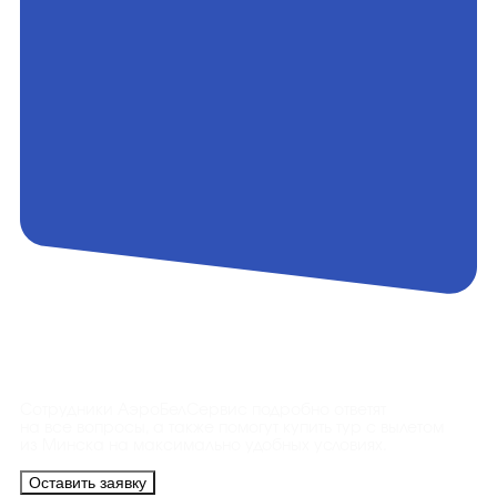
Контакты
Сотрудники АэроБелСервис подробно ответят
на все вопросы, а также помогут купить тур с вылетом
из Минска на максимально удобных условиях.
Оставить заявку