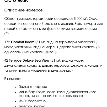
Об отеле:
Описание номеров
Общая площадь территории составляет 8 000 м². Отель
состоит из основного 7-этажного здания. Есть номера для
гостей с ограниченными физическими возможностями
(2).
172
Comfort Room
(31 м², вид на территорию/бассейн/
море/частичный вид на море, 1 двуспальная кровать / 2
односпальные кровати, диван);
42
Terrace Deluxe Sea View
(31 м², вид на море,
двуспальная кровать, диван, терраса, шезлонги, халаты и
тапочки, вино и угощения в день заезда).
В номере:
балкон/терраса
мини-бар (вода, сода, кола, диетическая кола,
фанта, пиво - пополняется ежедневно)
Wi-Fi: бесплатно
телефон: платно