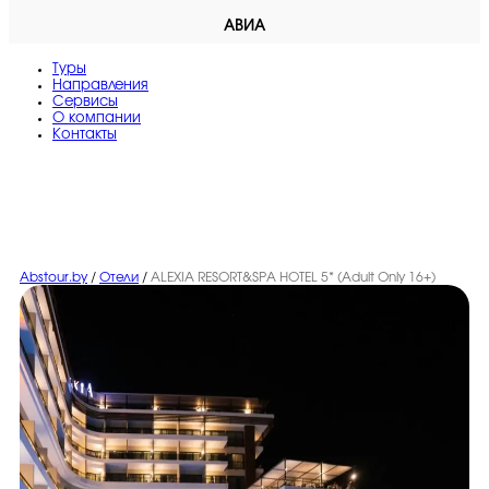
АВИА
Туры
Направления
Сервисы
O компании
Контакты
Abstour.by
/
Отели
/
ALEXIA RESORT&SPA HOTEL 5* (Adult Only 16+)