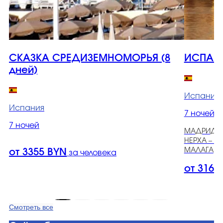
СКАЗКА СРЕДИЗЕМНОМОРЬЯ (8
ИСПАНС
дней)
Испания
Испания
7 ночей
7 ночей
МАДРИД – 
НЕРХА – Ф
МАЛАГА
от 3355 BYN
за человека
от 3164
Смотреть все