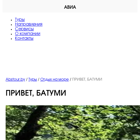
АВИА
Туры
Направления
Сервисы
O компании
Контакты
Abstour.by
/
Туры
/
Отдых на море
/
ПРИВЕТ, БАТУМИ
ПРИВЕТ, БАТУМИ