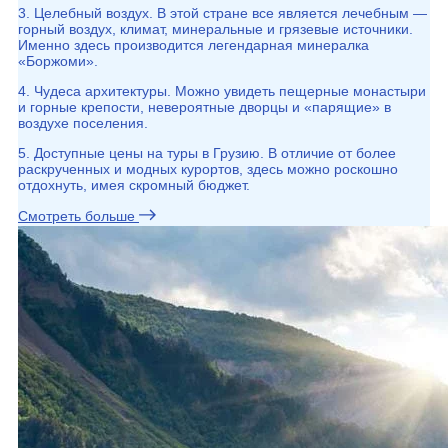
3. Целебный воздух. В этой стране все является лечебным —
горный воздух, климат, минеральные и грязевые источники.
Именно здесь производится легендарная минералка
«Боржоми».
4. Чудеса архитектуры. Можно увидеть пещерные монастыри
и горные крепости, невероятные дворцы и «парящие» в
воздухе поселения.
5. Доступные цены на туры в Грузию. В отличие от более
раскрученных и модных курортов, здесь можно роскошно
отдохнуть, имея скромный бюджет.
Смотреть больше