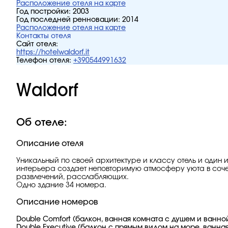
Расположение отеля на карте
Год постройки:
2003
Год последней ренновации:
2014
Расположение отеля на карте
Контакты отеля
Сайт отеля:
https://hotelwaldorf.it
Телефон отеля:
+390544991632
Waldorf
Об отеле:
Описание отеля
Уникальный по своей архитектуре и классу отель и один 
интерьера создает неповторимую атмосферу уюта в сочет
развлечений, расслабляющих.
Одно здание 34 номера.
Описание номеров
Double Comfort (балкон, ванная комната с душем и ванной
Double Executive (балкон с прямым видом на море, ванная