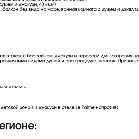
душем и джакузи, 40 кв.м)
 балкон без вида на море, ванная комната с душем и джакузи,
 трех этажах с бассейном, джакузи и террасой для загорания н
 различными видами душей и спа процедур, массаж. Приватная
полнительно.
детской зоной и джакузи в отеле Le Palme напротив)
егионе: