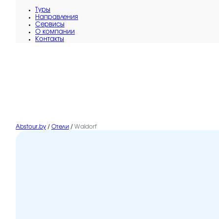
Туры
Направления
Сервисы
O компании
Контакты
Abstour.by
/
Отели
/
Waldorf