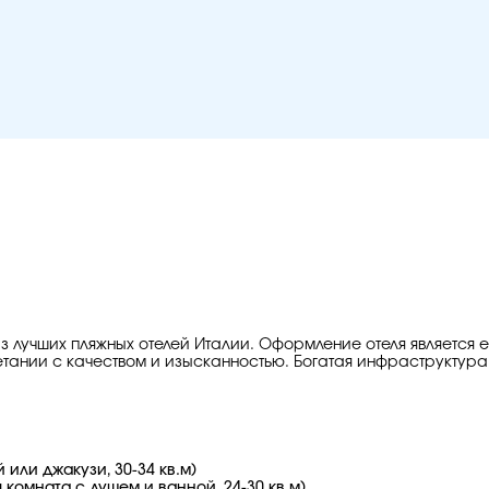
из лучших пляжных отелей Италии. Оформление отеля является 
ании с качеством и изысканностью. Богатая инфраструктура о
 или джакузи, 30-34 кв.м)
 комната с душем и ванной, 24-30 кв.м)