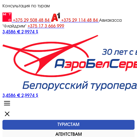
Консультация по турам
+375 29 508 48 84
+375 29 114 48 84
Авиакасса
+375 17 3 666 999
"Флайдрим"
3,4586 €
2,9974 $
3,4586 €
2,9974 $
ТУРИСТАМ
АГЕНТСТВАМ