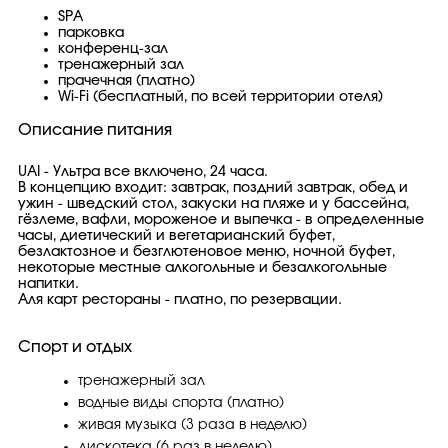
SPA
парковка
конференц-зал
тренажерный зал
прачечная (платно)
Wi-Fi (бесплатный, по всей территории отеля)
Описание питания
UAI - Ультра все включено, 24 часа.
В концепцию входит: завтрак, поздний завтрак, обед и
ужин - шведский стол, закуски на пляже и у бассейна,
гёзлеме, вафли, мороженое и выпечка - в определенные
часы, диетический и вегетарианский буфет,
безлактозное и безглютеновое меню, ночной буфет,
некоторые местные алкогольные и безалкогольные
напитки.
Аля карт рестораны - платно, по резервации.
Спорт и отдых
тренажерный зал
водные виды спорта (платно)
живая музыка (3 раза в неделю)
дискотека (6 раз в неделю)