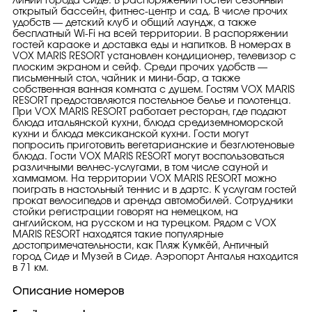
линии города Сиде. В распоряжении гостей сезонный
открытый бассейн, фитнес-центр и сад. В числе прочих
удобств — детский клуб и общий лаундж, а также
бесплатный Wi-Fi на всей территории. В распоряжении
гостей караоке и доставка еды и напитков. В номерах в
VOX MARIS RESORT установлен кондиционер, телевизор с
плоским экраном и сейф. Среди прочих удобств —
письменный стол, чайник и мини-бар, а также
собственная ванная комната с душем. Гостям VOX MARIS
RESORT предоставляются постельное белье и полотенца.
При VOX MARIS RESORT работает ресторан, где подают
блюда итальянской кухни, блюда средиземноморской
кухни и блюда мексиканской кухни. Гости могут
попросить приготовить вегетарианские и безглютеновые
блюда. Гости VOX MARIS RESORT могут воспользоваться
различными велнес-услугами, в том числе сауной и
хаммамом. На территории VOX MARIS RESORT можно
поиграть в настольный теннис и в дартс. К услугам гостей
прокат велосипедов и аренда автомобилей. Сотрудники
стойки регистрации говорят на немецком, на
английском, на русском и на турецком. Рядом с VOX
MARIS RESORT находятся такие популярные
достопримечательности, как Пляж Кумкёй, Античный
город Сиде и Музей в Сиде. Аэропорт Анталья находится
в 71 км.
Описание номеров