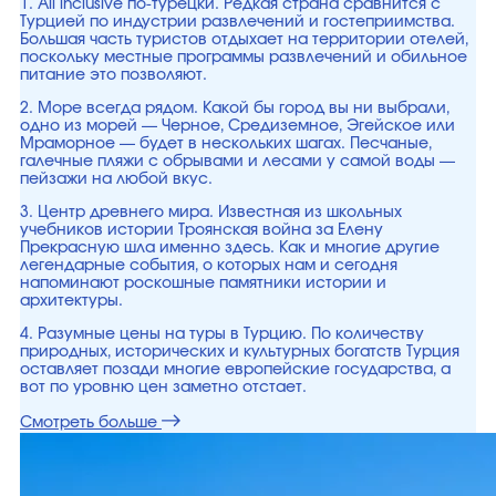
1. All inclusive по-турецки. Редкая страна сравнится с
Турцией по индустрии развлечений и гостеприимства.
Большая часть туристов отдыхает на территории отелей,
поскольку местные программы развлечений и обильное
питание это позволяют.
2. Море всегда рядом. Какой бы город вы ни выбрали,
одно из морей — Черное, Средиземное, Эгейское или
Мраморное — будет в нескольких шагах. Песчаные,
галечные пляжи с обрывами и лесами у самой воды —
пейзажи на любой вкус.
3. Центр древнего мира. Известная из школьных
учебников истории Троянская война за Елену
Прекрасную шла именно здесь. Как и многие другие
легендарные события, о которых нам и сегодня
напоминают роскошные памятники истории и
архитектуры.
4. Разумные цены на туры в Турцию. По количеству
природных, исторических и культурных богатств Турция
оставляет позади многие европейские государства, а
вот по уровню цен заметно отстает.
Смотреть больше