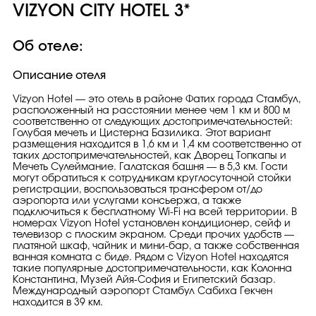
VIZYON CITY HOTEL 3*
Об отеле:
Описание отеля
Vizyon Hotel — это отель в районе Фатих города Стамбул,
расположенный на расстоянии менее чем 1 км и 800 м
соответственно от следующих достопримечательностей:
Голубая мечеть и Цистерна Базилика. Этот вариант
размещения находится в 1,6 км и 1,4 км соответственно от
таких достопримечательностей, как Дворец Топкапы и
Мечеть Сулеймание. Галатская башня — в 5,3 км. Гости
могут обратиться к сотрудникам круглосуточной стойки
регистрации, воспользоваться трансфером от/до
аэропорта или услугами консьержа, а также
подключиться к бесплатному Wi-Fi на всей территории. В
номерах Vizyon Hotel установлен кондиционер, сейф и
телевизор с плоским экраном. Среди прочих удобств —
платяной шкаф, чайник и мини-бар, а также собственная
ванная комната с биде. Рядом с Vizyon Hotel находятся
такие популярные достопримечательности, как Колонна
Константина, Музей Айя-София и Египетский базар.
Международный аэропорт Стамбул Сабиха Гекчен
находится в 39 км.