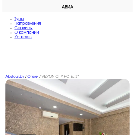
АВИА
Туры
Направления
Сервисы
O компании
Контакты
Abstour.by
/
Отели
/
VIZYON CITY HOTEL 3*