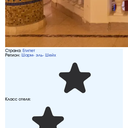
Страна:
Египет
Регион:
Шарм- эль- Шейх
Класс отеля: