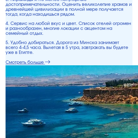
достопримечательности. Оценить великолепие храмов и
древнейшей цивилизации в полной мере получается
тогда, когда находишься рядом.
4. Сервис на любой вкус и цвет. Список отелей огромен
и разнообразен, многие локации с акцентом на
семейный отдых.
5. Удобно добираться. Дорога из Минска занимает
всего 4-4,5 часа. Вылетая в 5 утра, завтракать вы будете
уже в Египте.
Смотреть больше