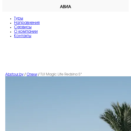
АВИА
Туры
Направления
Сервисы
O компании
Контакты
Abstour.by
/
Отели
/
TUI Magic Life Redsina 5*