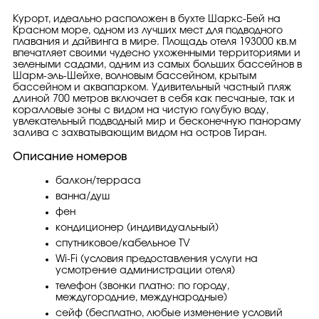
Курорт, идеально расположен в бухте Шаркс-Бей на
Красном море, одном из лучших мест для подводного
плавания и дайвинга в мире. Площадь отеля 193000 кв.м
впечатляет своими чудесно ухоженными территориями и
зелеными садами, одним из самых больших бассейнов в
Шарм-эль-Шейхе, волновым бассейном, крытым
бассейном и аквапарком. Удивительный частный пляж
длиной 700 метров включает в себя как песчаные, так и
коралловые зоны с видом на чистую голубую воду,
увлекательный подводный мир и бесконечную панораму
залива с захватывающим видом на остров Тиран.
Описание номеров
​балкон/терраса
ванна/душ
фен
кондиционер (индивидуальный)
спутниковое/кабельное TV
Wi-Fi (условия предоставления услуги на
усмотрение администрации отеля)
телефон (звонки платно: по городу,
междугородние, международные)
сейф (бесплатно, любые изменение условий