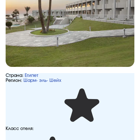
Страна:
Египет
Регион:
Шарм- эль- Шейх
Класс отеля: