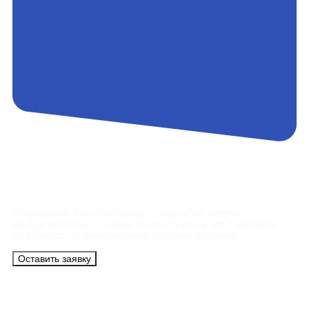
Контакты
Сотрудники АэроБелСервис подробно ответят
на все вопросы, а также помогут купить тур с вылетом
из Минска на максимально удобных условиях.
Оставить заявку