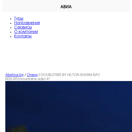
АВИА
Туры
Направления
Сервисы
O компании
Контакты
Abstour.by
/
Отели
/
DOUBLETREE BY HILTON SHARM BAY
RESORT(mountaine side) 4*