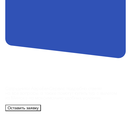
Контакты
Сотрудники АэроБелСервис подробно ответят
на все вопросы, а также помогут купить тур с вылетом
из Минска на максимально удобных условиях.
Оставить заявку