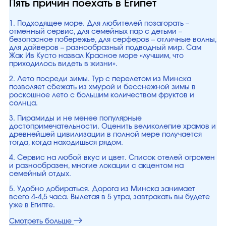
Пять причин поехать в Египет
1. Подходящее море. Для любителей позагорать –
отменный сервис, для семейных пар с детьми –
безопасное побережье, для серферов – отличные волны,
для дайверов – разнообразный подводный мир. Сам
Жак Ив Кусто назвал Красное море «лучшим, что
приходилось видеть в жизни».
2. Лето посреди зимы. Тур с перелетом из Минска
позволяет сбежать из хмурой и бесснежной зимы в
роскошное лето с большим количеством фруктов и
солнца.
3. Пирамиды и не менее популярные
достопримечательности. Оценить великолепие храмов и
древнейшей цивилизации в полной мере получается
тогда, когда находишься рядом.
4. Сервис на любой вкус и цвет. Список отелей огромен
и разнообразен, многие локации с акцентом на
семейный отдых.
5. Удобно добираться. Дорога из Минска занимает
всего 4-4,5 часа. Вылетая в 5 утра, завтракать вы будете
уже в Египте.
Смотреть больше