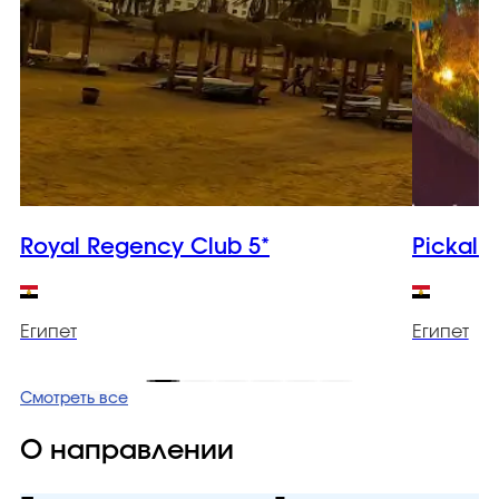
Royal Regency Club 5*
Pickalba
Египет
Египет
Смотреть все
О направлении