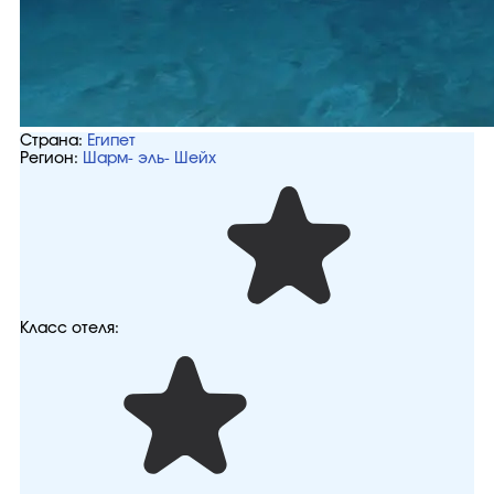
Страна:
Египет
Регион:
Шарм- эль- Шейх
Класс отеля: