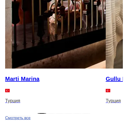
Marti Marina
Gullu K
Турция
Турция
Смотреть все