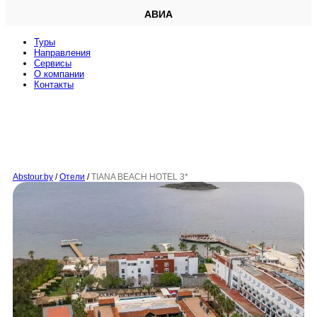
АВИА
Туры
Направления
Сервисы
O компании
Контакты
Abstour.by
/
Отели
/
TIANA BEACH HOTEL 3*