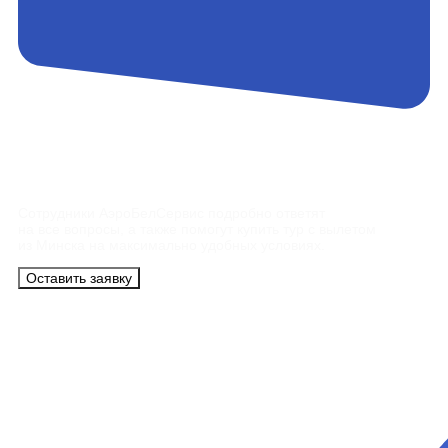
Контакты
Сотрудники АэроБелСервис подробно ответят
на все вопросы, а также помогут купить тур с вылетом
из Минска на максимально удобных условиях.
Оставить заявку