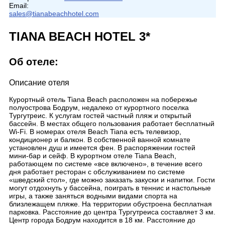
Email:
sales@tianabeachhotel.com
TIANA BEACH HOTEL 3*
Об отеле:
Описание отеля
Курортный отель Tiana Beach расположен на побережье
полуострова Бодрум, недалеко от курортного поселка
Тургутреис. К услугам гостей частный пляж и открытый
бассейн. В местах общего пользования работает бесплатный
Wi-Fi. В номерах отеля Beach Tiana есть телевизор,
кондиционер и балкон. В собственной ванной комнате
установлен душ и имеется фен. В распоряжении гостей
мини-бар и сейф. В курортном отеле Tiana Beach,
работающем по системе «все включено», в течение всего
дня работает ресторан с обслуживанием по системе
«шведский стол», где можно заказать закуски и напитки. Гости
могут отдохнуть у бассейна, поиграть в теннис и настольные
игры, а также заняться водными видами спорта на
близлежащем пляже. На территории обустроена бесплатная
парковка. Расстояние до центра Тургутреиса составляет 3 км.
Центр города Бодрум находится в 18 км. Расстояние до