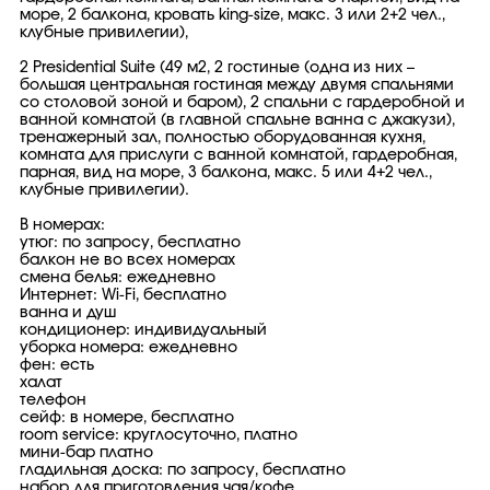
море, 2 балкона, кровать king-size, макс. 3 или 2+2 чел.,
клубные привилегии),
2 Presidential Suite (49 м2, 2 гостиные (одна из них –
большая центральная гостиная между двумя спальнями
со столовой зоной и баром), 2 спальни c гардеробной и
ванной комнатой (в главной спальне ванна с джакузи),
тренажерный зал, полностью оборудованная кухня,
комната для прислуги с ванной комнатой, гардеробная,
парная, вид на море, 3 балкона, макс. 5 или 4+2 чел.,
клубные привилегии).
В номерах:
утюг: по запросу, бесплатно
балкон не во всех номерах
смена белья: ежедневно
Интернет: Wi-Fi, бесплатно
ванна и душ
кондиционер: индивидуальный
уборка номера: ежедневно
фен: есть
халат
телефон
сейф: в номере, бесплатно
room service: круглосуточно, платно
мини-бар платно
гладильная доска: по запросу, бесплатно
набор для приготовления чая/кофе