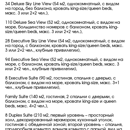
34 Deluxe Sky Line View (54 м2, однокомнатный, с видом
на город, без балкона, кровать king-size/queen beds,
макс. 3 или 2+2 чел.),
110 Deluxe Sea View (52 м2, однокомнатный, с видом на
море, большинство номеров с балконом, кровать king-
size/queen beds, макс. 3 или 2+2 чел.),
28 Executive Sky Line View (54 м2, однокомнатный, с видом
на город, с балконом, кровать king-size/queen beds, макс.
3 или 2+2 чел., клубные привилегии),
94 Executive Sea View (52 м2, однокомнатный, с видом на
море, с балконом, кровать king-size/queen beds, макс. 3
или 2+2 чел., клубные привилегии),
8 Executive Suite (90 м2, гостиная, спальня с дверью, с
балконом, с видом на море, кровать king-size, макс. 3+1
чел., клубные привилегии),
Family Suite (140 м2, гостиная, 2 спальни с дверьми, с
балконом, с видом на море, кровати king-size и queen
beds, макс. 4+2 чел.),
8 Duplex Suite (210 м2, первый уровень – просторный
холл, декорированный мрамором, кухонный уголок,
гостиная с обеденной зоной; второй уровень – спальня,
гардеробная комната, ванная комната с парной, вид на