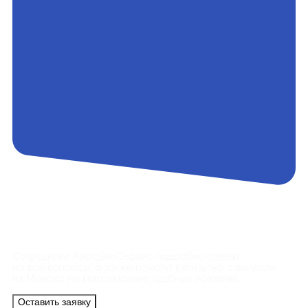
Контакты
Сотрудники АэроБелСервис подробно ответят
на все вопросы, а также помогут купить тур с вылетом
из Минска на максимально удобных условиях.
Оставить заявку