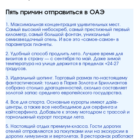
Пять причин отправиться в ОАЭ
1. Максимальная концентрация удивительных мест.
Самый высокий небоскреб, самый престижный первый
километр, самый большой фонтан, уникальный
семизвездочный отель. И все это «самое-самое» в
параметрах планеты.
2. Удобный способ продлить лето. Лучшее время для
визитов в страну — с сентября по май. Даже зимой
температура на улице держится в пределах +24-27
градусов.
3. Идеальный шопинг. Торговый размах по-настоящему
фантастический: только в Парке Золота и Бриллиантов
собрано столько драгоценностей, сколько составляет
золотой запас среднего европейского государства.
4. Все для спорта. Основные курорты имеют дайв-
центры, а также все необходимое для серфинга и
кайтсерфинга. Добавьте к этому мотодром с трассой и
горнолыжный курорт посреди лета.
5. Настоящий отдых премиум-класса. Гости дорогих
отелей отправляются за покупками или на экскурсии в
дорогих лимузинах и вертолетах. В ресторанах работают