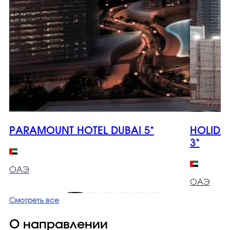
PARAMOUNT HOTEL DUBAI 5*
HOLIDA
3*
ОАЭ
ОАЭ
Смотреть все
О направлении