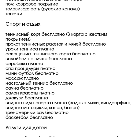
пол: ковровое покрытие
телевизор: есть (русские каналы)
тапочки
Спорт и отдых
теннисный корт бесплатно (3 корта с жестким
покрытием)
прокат теннисных ракеток и мячей бесплатно
уроки тенниса платно
освещение теннисного корта бесплатно
волейбол на пляже бесплатно
аэробика платно
спа-процедуры платно
мини-футбол бесплатно
массаж платно
настольный теннис бесплатно
сауна бесплатно
салон красоты платно
джакузи бесплатно
водные виды спорта платно (водные лыжи, виндсерфинг,
водные мотоциклы, каноэ, банан)
тренажерный зал бесплатно
баскетбол бесплатно
Услуги для детей