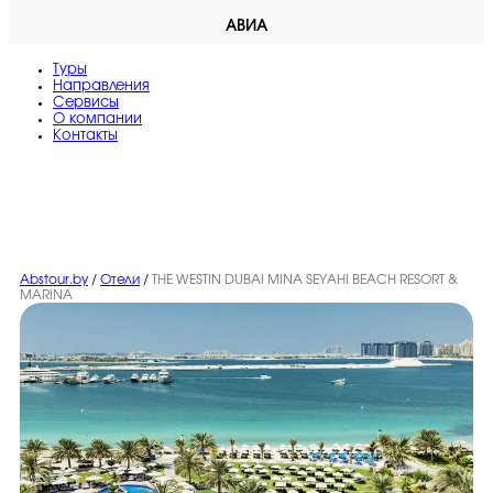
АВИА
Туры
Направления
Сервисы
O компании
Контакты
Abstour.by
/
Отели
/
THE WESTIN DUBAI MINA SEYAHI BEACH RESORT &
MARINA