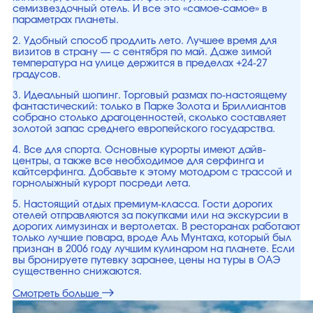
семизвездочный отель. И все это «самое-самое» в
параметрах планеты.
2. Удобный способ продлить лето. Лучшее время для
визитов в страну — с сентября по май. Даже зимой
температура на улице держится в пределах +24-27
градусов.
3. Идеальный шопинг. Торговый размах по-настоящему
фантастический: только в Парке Золота и Бриллиантов
собрано столько драгоценностей, сколько составляет
золотой запас среднего европейского государства.
4. Все для спорта. Основные курорты имеют дайв-
центры, а также все необходимое для серфинга и
кайтсерфинга. Добавьте к этому мотодром с трассой и
горнолыжный курорт посреди лета.
5. Настоящий отдых премиум-класса. Гости дорогих
отелей отправляются за покупками или на экскурсии в
дорогих лимузинах и вертолетах. В ресторанах работают
только лучшие повара, вроде Аль Мунтаха, который был
признан в 2006 году лучшим кулинаром на планете. Если
вы бронируете путевку заранее, цены на туры в ОАЭ
существенно снижаются.
Смотреть больше