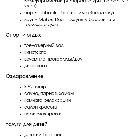
калифорнийский ресторан (открыт на бранч и
ужин)
бар Flashback – бар в стиле «Speakeasy»
лаунж Malibu Deck – лаунж у бассейна и
трейлер с едой
Спорт и отдых
тренажерный зал
кинотеатр
вечерние программы/шоу
дискотека
Оздоровление
SPA-центр
сауна, парная, хамам
комната релаксации
салон красоты
парикмахерская
Услуги для детей
детский бассейн