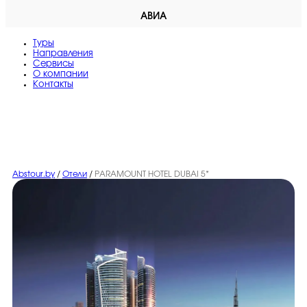
АВИА
Туры
Направления
Сервисы
O компании
Контакты
Abstour.by
/
Отели
/
PARAMOUNT HOTEL DUBAI 5*