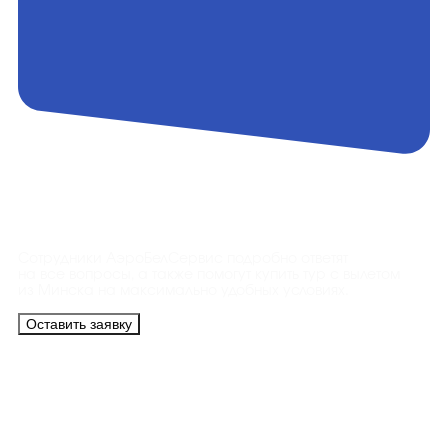
Контакты
Сотрудники АэроБелСервис подробно ответят
на все вопросы, а также помогут купить тур с вылетом
из Минска на максимально удобных условиях.
Оставить заявку