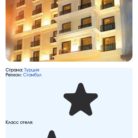
Страна:
Турция
Регион:
Стамбул
Класс отеля: