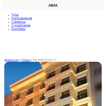
АВИА
Туры
Направления
Сервисы
O компании
Контакты
Abstour.by
/
Отели
/
THE TIME HOTEL 4*