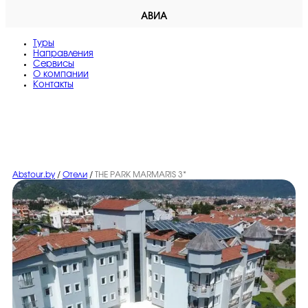
АВИА
Туры
Направления
Сервисы
O компании
Контакты
Abstour.by
/
Отели
/
THE PARK MARMARİS 3*