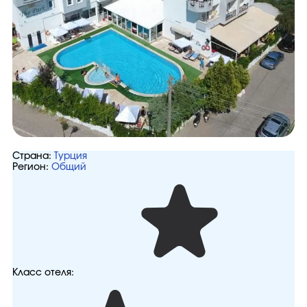
Страна:
Турция
Регион:
Общий
Класс отеля: