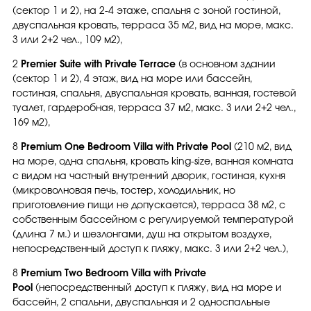
(сектор 1 и 2), на 2-4 этаже, спальня с зоной гостиной,
двуспальная кровать, терраса 35 м2, вид на море, макс.
3 или 2+2 чел., 109 м2),
2
Premier Suite with Private Terrace
(в основном здании
(сектор 1 и 2), 4 этаж, вид на море или бассейн,
гостиная, спальня, двуспальная кровать, ванная, гостевой
туалет, гардеробная, терраса 37 м2, макс. 3 или 2+2 чел.,
169 м2),
8
Premium One Bedroom Villa with Private Pool
(210 м2, вид
на море, одна спальня, кровать king-size, ванная комната
с видом на частный внутренний дворик, гостиная, кухня
(микроволновая печь, тостер, холодильник, но
приготовление пищи не допускается), терраса 38 м2, с
собственным бассейном с регулируемой температурой
(длина 7 м.) и шезлонгами, душ на открытом воздухе,
непосредственный доступ к пляжу, макс. 3 или 2+2 чел.),
8
Premium Two Bedroom Villa with Private
Pool
(непосредственный доступ к пляжу, вид на море и
бассейн, 2 спальни, двуспальная и 2 односпальные