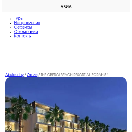
АВИА
Туры
Направления
Сервисы
O компании
Контакты
Abstour.by
/
Отели
/
THE OBEROI BEACH RESORT AL ZORAH 5*