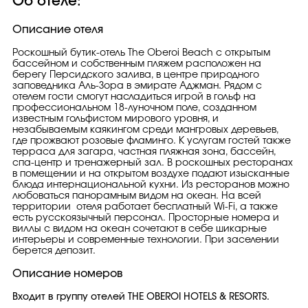
Об отеле:
Описание отеля
Роскошный бутик-отель The Oberoi Beach с открытым
бассейном и собственным пляжем расположен на
берегу Персидского залива, в центре природного
заповедника Аль-Зора в эмирате Аджман. Рядом с
отелем гости смогут насладиться игрой в гольф на
профессиональном 18-луночном поле, созданном
известным гольфистом мирового уровня, и
незабываемым каякингом среди мангровых деревьев,
где прожвают розовые фламинго. К услугам гостей также
терраса для загара, частная пляжная зона, бассейн,
спа-центр и тренажерный зал. В роскошных ресторанах
в помещении и на открытом воздухе подают изысканные
блюда интернациональной кухни. Из ресторанов можно
любоваться панорамным видом на океан. На всей
территории отеля работает бесплатный Wi-Fi, а также
есть русскоязычный персонал. Просторные номера и
виллы с видом на океан сочетают в себе шикарные
интерьеры и современные технологии. При заселении
берется депозит.
Описание номеров
Входит в группу отелей THE OBEROI HOTELS & RESORTS.