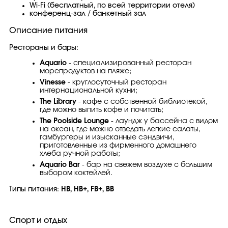
Wi-Fi (бесплатный, по всей территории отеля)
конференц-зал / банкетный зал
Описание питания
Рестораны и бары:
Aquario
- специализированный ресторан
морепродуктов на пляже;
Vinesse
- круглосуточный ресторан
интернациональной кухни;
The Library
- кафе с собственной библиотекой,
где можно выпить кофе и почитать;
The Poolside Lounge
- лаундж у бассейна с видом
на океан, где можно отведать легкие салаты,
гамбургеры и изысканные сэндвичи,
приготовленные из фирменного домашнего
хлеба ручной работы;
Aquario Bar
- бар на свежем воздухе с большим
выбором коктейлей.
Типы питания:
HB, HB+, FB+, BB
Спорт и отдых