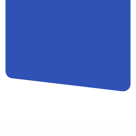
Контакты
Сотрудники АэроБелСервис подробно ответят
на все вопросы, а также помогут купить тур с вылетом
из Минска на максимально удобных условиях.