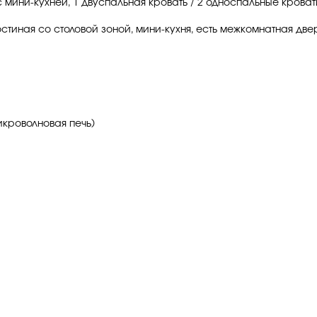
c мини-кухней, 1 двуспальная кровать / 2 односпальные кровати,
гостиная со столовой зоной, мини-кухня, есть межкомнатная дв
икроволновая печь)