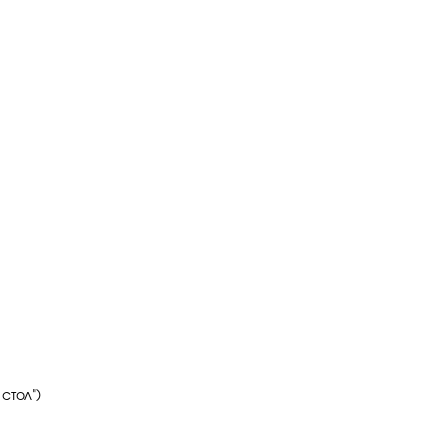
стол")