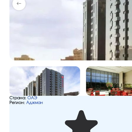
Страна:
ОАЭ
Регион:
Аджман