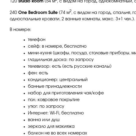
120
Studio Room
(54 м
, с видом на город, однокомнатный, 
2
240
One Bedroom Suite
(74 м
, с видом на город, спальня, 
односпальные кровати, 2 ванные комнаты, макс. 3+1 чел.).
В номере:
телефон
сейф: в номере, бесплатно
мини-кухня (шкафы, посуда, столовые приборы, м
гладильная доска: по запросу
телевизор: есть (есть русские каналы)
фен: есть
кондиционер: центральный
банные принадлежности
набор для приготовления чая/кофе
пол: ковровое покрытие
утюг: по запросу
Интернет: Wi-Fi, бесплатно
ванна или душ
зеркало для макияжа
балкон не во всех номерах