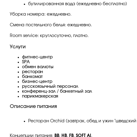
бутилированная вода (ежедневно бесплатно)
Уборка номера: ежедневно.
Смена постельного белья: ежедневно.
Room service: круглосуточно, платно.
Услуги
фитнес-центр
SPA
обмен валюты
ресторан
банкомат
бизнес-центр
русскоязычный персонал
конференц-зал / банкетный зал
парикмахерская
Описание питания
Ресторан Orchid (завтрак, обед и ужин "шведский 
Концепции питания:
BB
,
HB
,
FB
,
SOFT AI
.