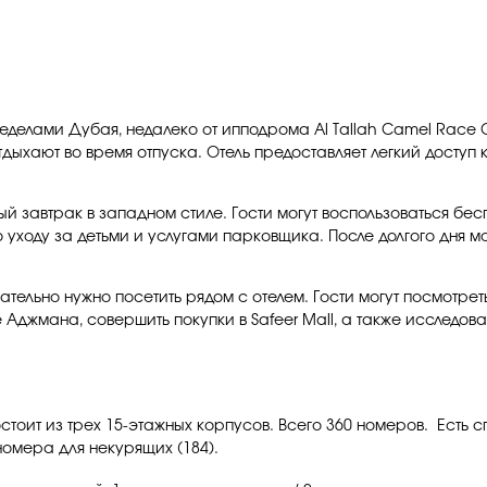
еделами Дубая, недалеко от ипподрома Al Tallah Camel Race 
 отдыхают во время отпуска. Отель предоставляет легкий дос
й завтрак в западном стиле. Гости могут воспользоваться бес
о уходу за детьми и услугами парковщика. После долгого дня
тельно нужно посетить рядом с отелем. Гости могут посмотреть
 Аджмана, совершить покупки в Safeer Mall, а также исследо
остоит из трех 15-этажных корпусов. Всего 360 номеров. Ест
номера для некурящих (184).