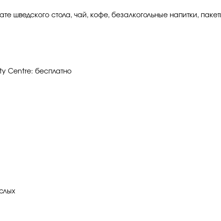
ате шведского стола, чай, кофе, безалкогольные напитки, пакет
ty Centre: бесплатно
ослых