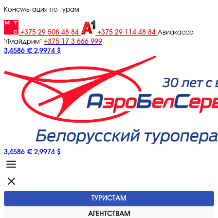
Консультация по турам
+375 29 508 48 84
+375 29 114 48 84
Авиакасса
+375 17 3 666 999
"Флайдрим"
3,4586 €
2,9974 $
3,4586 €
2,9974 $
ТУРИСТАМ
АГЕНТСТВАМ