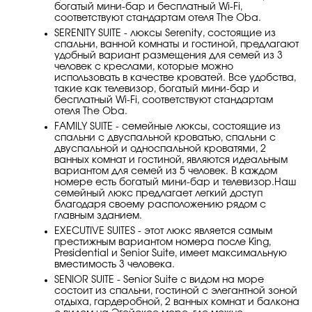
богатый мини-бар и бесплатный Wi-Fi,
соответствуют стандартам отеля The Oba.
SERENİTY SUİTE - люксы Serenity, состоящие из
спальни, ванной комнаты и гостиной, предлагают
удобный вариант размещения для семей из 3
человек с креслами, которые можно
использовать в качестве кроватей. Все удобства,
такие как телевизор, богатый мини-бар и
бесплатный Wi-Fi, соответствуют стандартам
отеля The Oba.
FAMİLY SUİTE - семейные люксы, состоящие из
спальни с двуспальной кроватью, спальни с
двуспальной и односпальной кроватями, 2
ванных комнат и гостиной, являются идеальным
вариантом для семей из 5 человек. В каждом
номере есть богатый мини-бар и телевизор.Наш
семейный люкс предлагает легкий доступ
благодаря своему расположению рядом с
главным зданием.
EXECUTİVE SUİTES - этот люкс является самым
престижным вариантом номера после King,
Presidential и Senior Suite, имеет максимальную
вместимость 3 человека.
SENİOR SUİTE - Senior Suite с видом на море
состоит из спальни, гостиной с элегантной зоной
отдыха, гардеробной, 2 ванных комнат и балкона