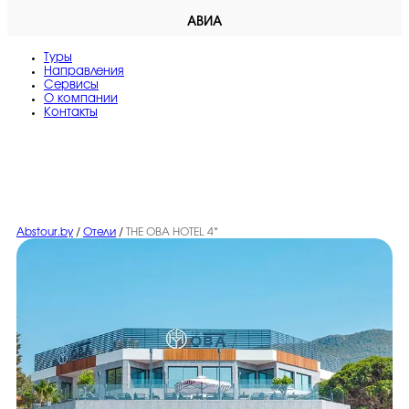
АВИА
Туры
Направления
Сервисы
O компании
Контакты
Abstour.by
/
Отели
/
THE OBA HOTEL 4*