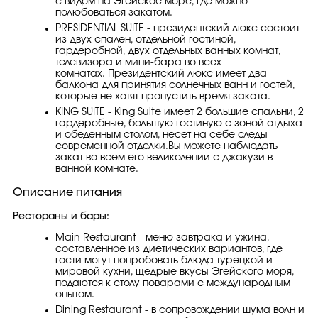
с видом на Эгейское море, где можно
полюбоваться закатом.
PRESİDENTİAL SUİTE - президентский люкс состоит
из двух спален, отдельной гостиной,
гардеробной, двух отдельных ванных комнат,
телевизора и мини-бара во всех
комнатах. Президентский люкс имеет два
балкона для принятия солнечных ванн и гостей,
которые не хотят пропустить время заката.
KİNG SUİTE - King Suite имеет 2 большие спальни, 2
гардеробные, большую гостиную с зоной отдыха
и обеденным столом, несет на себе следы
современной отделки.Вы можете наблюдать
закат во всем его великолепии с джакузи в
ванной комнате.
Описание питания
Рестораны и бары:
Main Restaurant - меню завтрака и ужина,
составленное из диетических вариантов, где
гости могут попробовать блюда турецкой и
мировой кухни, щедрые вкусы Эгейского моря,
подаются к столу поварами с международным
опытом.
Dining Restaurant - в сопровождении шума волн и