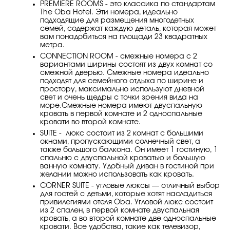
PREMİERE ROOMS - это классика по стандартам
The Oba Hotel. Эти номера, идеально
подходящие для размещения многодетных
семей, содержат каждую деталь, которая может
вам понадобиться на площади 23 квадратных
метра.
CONNECTİON ROOM - смежные номера с 2
вариантами ширины состоят из двух комнат со
смежной дверью. Смежные номера идеально
подходят для семейного отдыха по ширине и
простору, максимально используют дневной
свет и очень щедры с точки зрения вида на
море.Смежные номера имеют двуспальную
кровать в первой комнате и 2 односпальные
кровати во второй комнате.
SUİTE - люкс состоит из 2 комнат с большими
окнами, пропускающими солнечный свет, а
также большого балкона. Он имеет 1 гостиную, 1
спальню с двуспальной кроватью и большую
ванную комнату. Удобный диван в гостиной при
желании можно использовать как кровать.
CORNER SUİTE - угловые люксы — отличный выбор
для гостей с детьми, которые хотят насладиться
привилегиями отеля Oba. Угловой люкс состоит
из 2 спален, в первой комнате двуспальная
кровать, а во второй комнате две односпальные
кровати. Все удобства, такие как телевизор,