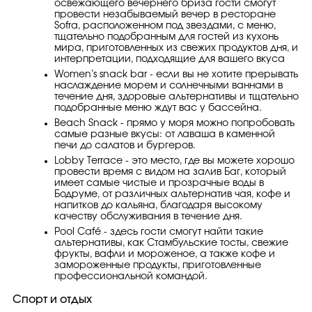
освежающего вечернего бриза гости смогут
провести незабываемый вечер в ресторане
Sofra, расположенном под звездами, с меню,
тщательно подобранным для гостей из кухонь
мира, приготовленных из свежих продуктов дня, и
интерпретации, подходящие для вашего вкуса
Women’s snack bar - если вы не хотите прерывать
наслаждение морем и солнечными ваннами в
течение дня, здоровые альтернативы и тщательно
подобранные меню ждут вас у бассейна.
Beach Snack - прямо у моря можно попробовать
самые разные вкусы: от лаваша в каменной
печи до салатов и бургеров.
Lobby Terrace - это место, где вы можете хорошо
провести время с видом на залив Баг, который
имеет самые чистые и прозрачные воды в
Бодруме, от различных альтернатив чая, кофе и
напитков до кальяна, благодаря высокому
качеству обслуживания в течение дня.
Pool Café - здесь гости смогут найти такие
альтернативы, как Стамбульские тосты, свежие
фрукты, вафли и мороженое, а также кофе и
замороженные продукты, приготовленные
профессиональной командой.
Спорт и отдых