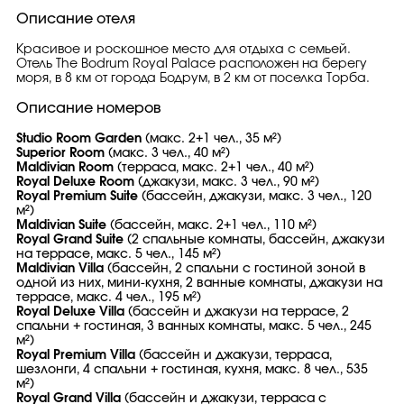
Описание отеля
Красивое и роскошное место для отдыха с семьей.
Отель The Bodrum Royal Palace расположен на берегу
моря, в 8 км от города Бодрум, в 2 км от поселка Торба.
Описание номеров
Studio Room Garden
(макс. 2+1 чел., 35 м²)
Superior Room
(макс. 3 чел., 40 м²)
Maldivian Room
(терраса, макс. 2+1 чел., 40 м²)
Royal Deluxe Room
(джакузи, макс. 3 чел., 90 м²)
Royal Premium Suite
(бассейн, джакузи, макс. 3 чел., 120
м²)
Maldivian Suite
(бассейн, макс. 2+1 чел., 110 м²)
Royal Grand Suite
(2 спальные комнаты, бассейн, джакузи
на террасе, макс. 5 чел., 145 м²)
Maldivian Villa
(бассейн, 2 спальни с гостиной зоной в
одной из них, мини-кухня, 2 ванные комнаты, джакузи на
террасе, макс. 4 чел., 195 м²)
Royal Deluxe Villa
(бассейн и джакузи на террасе, 2
спальни + гостиная, 3 ванных комнаты, макс. 5 чел., 245
м²)
Royal Premium Villa
(бассейн и джакузи, терраса,
шезлонги, 4 спальни + гостиная, кухня, макс. 8 чел., 535
м²)
Royal Grand Villa
(бассейн и джакузи, терраса с