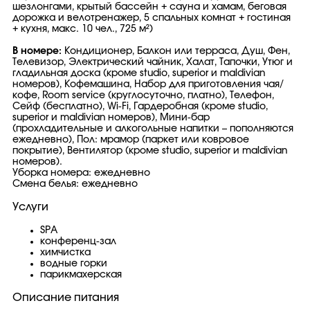
шезлонгами, крытый бассейн + сауна и хамам, беговая
дорожка и велотренажер, 5 спальных комнат + гостиная
+ кухня, макс. 10 чел., 725 м²)
В номере:
Кондиционер, Балкон или терраса, Душ, Фен,
Телевизор, Электрический чайник, Халат, Тапочки, Утюг и
гладильная доска (кроме studio, superior и maldivian
номеров), Кофемашина, Набор для приготовления чая/
кофе, Room service (круглосуточно, платно), Телефон,
Сейф (бесплатно), Wi-Fi, Гардеробная (кроме studio,
superior и maldivian номеров), Мини-бар
(прохладительные и алкогольные напитки – пополняются
ежедневно), Пол: мрамор (паркет или ковровое
покрытие), Вентилятор (кроме studio, superior и maldivian
номеров).
Уборка номера: ежедневно
Смена белья: ежедневно
Услуги
SPA
конференц-зал
химчистка
водные горки
парикмахерская
Описание питания