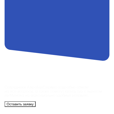
Контакты
Сотрудники АэроБелСервис подробно ответят
на все вопросы, а также помогут купить тур с вылетом
из Минска на максимально удобных условиях.
Оставить заявку