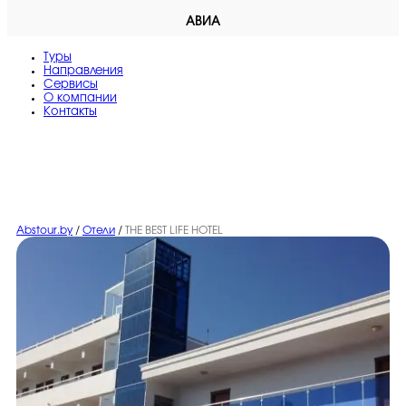
АВИА
Туры
Направления
Сервисы
O компании
Контакты
Abstour.by
/
Отели
/
THE BEST LIFE HOTEL