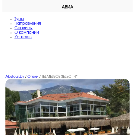
АВИА
Туры
Направления
Сервисы
O компании
Контакты
Abstour.by
/
Отели
/
TELMESSOS SELECT 4*