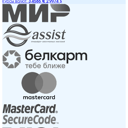
3,4586 €
2,9974 $
Курсы валют: