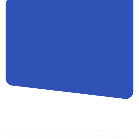
Контакты
Сотрудники АэроБелСервис подробно ответят
на все вопросы, а также помогут купить тур с вылетом