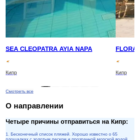
SEA CLEOPATRA AYIA NAPA
FLORA 
Кипр
Кипр
Смотреть все
О направлении
Четыре причины отправиться на Кипр:
1. Бесконечный список пляжей. Хорошо известно о 65
площадках с золотым песком и прозрачной морской водой,