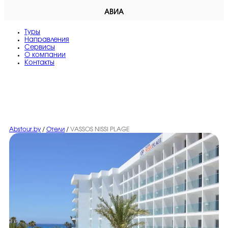
АВИА
Туры
Направления
Сервисы
O компании
Контакты
Abstour.by
/
Отели
/
VASSOS NISSI PLAGE