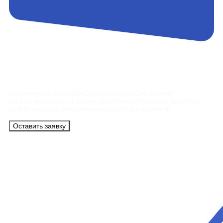
Контакты
Сотрудники АэроБелСервис подробно ответят
на все вопросы, а также помогут купить тур с вылетом
из Минска на максимально удобных условиях.
Оставить заявку