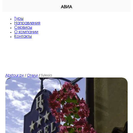
АВИА
Туры
Направления
Сервисы
O компании
Контакты
Abstour.by
/
Отели
/
Sylesia