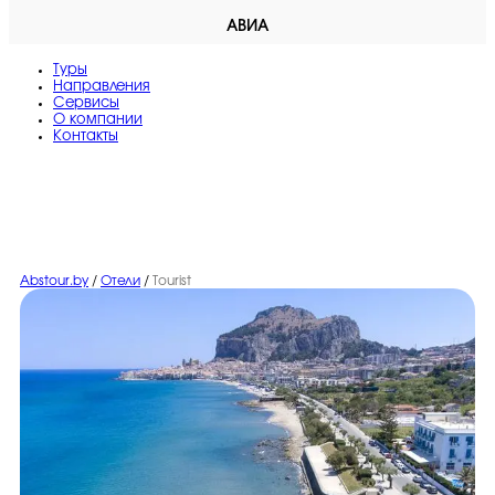
АВИА
Туры
Направления
Сервисы
O компании
Контакты
Abstour.by
/
Отели
/
Tourist