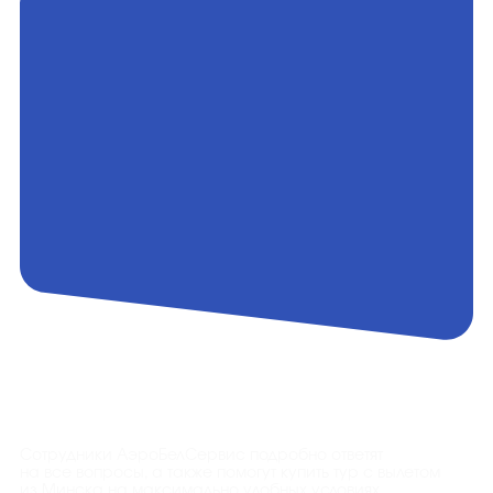
Контакты
Сотрудники АэроБелСервис подробно ответят
на все вопросы, а также помогут купить тур с вылетом
из Минска на максимально удобных условиях.