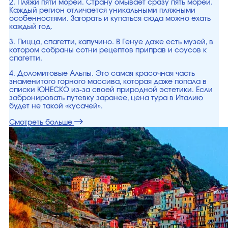
2. Пляжи пяти морей. Страну омывает сразу пять морей.
Каждый регион отличается уникальными пляжными
особенностями. Загорать и купаться сюда можно ехать
каждый год.
3. Пицца, спагетти, капучино. В Генуе даже есть музей, в
котором собраны сотни рецептов приправ и соусов к
спагетти.
4. Доломитовые Альпы. Это самая красочная часть
знаменитого горного массива, которая даже попала в
списки ЮНЕСКО из-за своей природной эстетики. Если
забронировать путевку заранее, цена тура в Италию
будет не такой «кусачей».
Смотреть больше