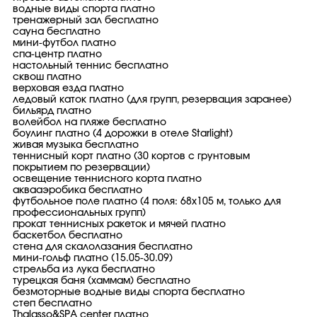
водные виды спорта платно
тренажерный зал бесплатно
сауна бесплатно
мини-футбол платно
спа-центр платно
настольный теннис бесплатно
сквош платно
верховая езда платно
ледовый каток платно (для групп, резервация заранее)
бильярд платно
волейбол на пляже бесплатно
боулинг платно (4 дорожки в отеле Starlight)
живая музыка бесплатно
теннисный корт платно (30 кортов с грунтовым
покрытием по резервации)
освещение теннисного корта платно
аквааэробика бесплатно
футбольное поле платно (4 поля: 68x105 м, только для
профессиональных групп)
прокат теннисных ракеток и мячей платно
баскетбол бесплатно
стена для скалолазания бесплатно
мини-гольф платно (15.05-30.09)
стрельба из лука бесплатно
турецкая баня (хаммам) бесплатно
безмоторные водные виды спорта бесплатно
степ бесплатно
Thalasso&SPA center платно