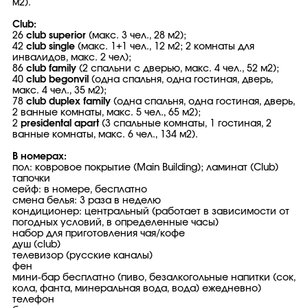
м2).
Club:
26
club superior
(макс. 3 чел., 28 м2);
42
club single
(макс. 1+1 чел., 12 м2; 2 комнаты для
инвалидов, макс. 2 чел);
86
club family
(2 спальни с дверью, макс. 4 чел., 52 м2);
40
club begonvil
(одна спальня, одна гостиная, дверь,
макс. 4 чел., 35 м2);
78
club duplex family
(одна спальня, одна гостиная, дверь,
2 ванные комнаты, макс. 5 чел., 65 м2);
2
presidental apart
(3 спальные комнаты, 1 гостиная, 2
ванные комнаты, макс. 6 чел., 134 м2).
В номерах:
пол: ковровое покрытие (Main Building); ламинат (Club)
тапочки
сейф: в номере, бесплатно
смена белья: 3 раза в неделю
кондиционер: центральный (работает в зависимости от
погодных условий, в определенные часы)
набор для приготовления чая/кофе
душ (club)
телевизор (русские каналы)
фен
мини-бар бесплатно (пиво, безалкогольные напитки (сок,
кола, фанта, минеральная вода, вода) ежедневно)
телефон