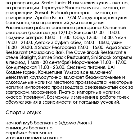
по резервации. Santa Lucia: Итальянская кухня - платно,
по резервации. Tepenyaki: Японская кухня - платно, по
резервации. Sunset: Рыбный ресторан - платно, по
резервации. Apollon Bistro - 7/24 Международная кухня -
бесплатно, без ограничений для посещения.
Расписание работы основного ресторана: Основной
ресторан (работает до 12/10): Завтрак 07:00 - 10:00.
Поздний завтрак 10:00 - 11:00. Обед 12:30 - 14:30. Ужин
19:00 - 21:00. Детский буфет: обед 12:00 - 14:00, ужин
18:30 - 20:30. 4 Snack Ресторана 12:00 - 16:00: Aqua Snack
Restaurant (Aquapicnic Bar), The Cave Snack Restaurant в
отеле Starlight, Sunrise Snack Restaurant, Sini Snack (открыты
в период 1 мая - 30 сентября) Мороженое 11:00 - 17:00.
Кондитерская 11:00 - 23:00. Система питания: UAI
Комментарии: Концепция "Ультра все включено"
действует круглосуточно, включает безалкогольные и
алкогольные напитки местного производства, некоторые
напитки импортного производства, свежевыжатый сок за
завтраком, мороженое. Платно: импортные напитки
класса "премиум". Возможны изменения в работе точек
обслуживания в зависимости от погодных условий.
Спорт и отдых
ночной клуб бесплатно («Долче Лион»)
анимация бесплатно
аэробика бесплатно
игровые автоматы платно