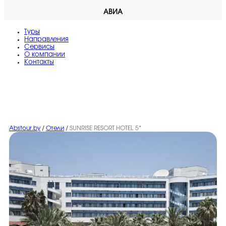
АВИА
Туры
Направления
Сервисы
O компании
Контакты
Abstour.by
/
Отели
/
SUNRISE RESORT HOTEL 5*