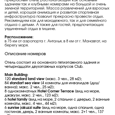
Прекрасный отель, располагающий как основным
зданием так и клубными номерами на большой и очень
зеленой территорией. Масса развлечений для взрослых
и детей, хорошая анимация и развитая спортивная
инфраструктура позволит прекрасно провести отдых.
Рекомендуем как для молодежного, так и для семейного
отдыха с детьми. А также для гостей, предпочитающих
уединенный отдых в тишине.
Расположение:
в 75 км от аэропорта г. Анталья, в 8 км от г. Манавгат, на
берегу моря.
Описание номеров
Отель состоит из основного пятиэтажного здания и
четырнадцати двухэтажных корпусов Club.
Main Building:
120
standard land view
(макс. 3 чел., 28 м2);
84
standart sea view
(4 комнаты для инвалидов (душ/
ванна); макс. 2 чел., 25 м2);
8 однокомнатных
Hotel Corner Terrace
(вид на море,
джакузи, макс. 2 чел., 123 м2);
6
hotel family
(вид на море, 2 спальни с дверью, 2 ванные
комнаты, макс. 4 чел., 44 м2);
6
sunrise jakuzzi suite
(вид на море, одна спальня, одна
гостиная, дверь, 2 ванные комнаты, макс. 2+1 чел., 137