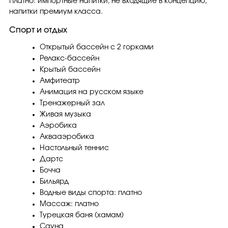
Платно: импортные напитки, не входящие в концепцию,
напитки премиум класса.
Спорт и отдых
Открытый бассейн с 2 горками
Релакс-бассейн
Крытый бассейн
Амфитеатр
Анимация на русском языке
Тренажерный зал
Живая музыка
Аэробика
Аквааэробика
Настольный теннис
Дартс
Бочча
Бильярд
Водные виды спорта: платно
Массаж: платно
Турецкая баня (хамам)
Сауна