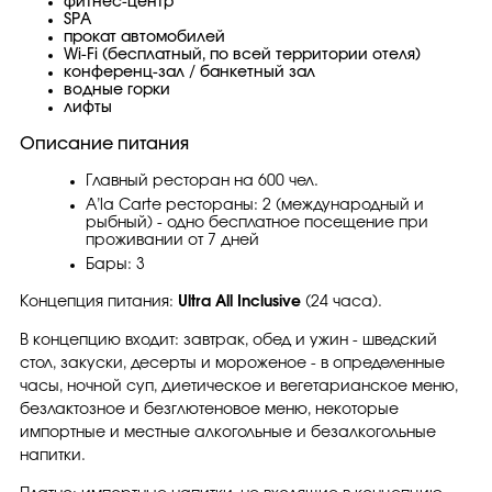
фитнес-центр
SPA
прокат автомобилей
Wi-Fi (бесплатный, по всей территории отеля)
конференц-зал / банкетный зал
водные горки
лифты
Описание питания
Главный ресторан на 600 чел.
A’la Carte рестораны: 2 (международный и
рыбный) - одно бесплатное посещение при
проживании от 7 дней
Бары: 3
Концепция питания:
Ultra All Inclusive
(24 часа).
В концепцию входит: завтрак, обед и ужин - шведский
стол, закуски, десерты и мороженое - в определенные
часы, ночной суп, диетическое и вегетарианское меню,
безлактозное и безглютеновое меню, некоторые
импортные и местные алкогольные и безалкогольные
напитки.